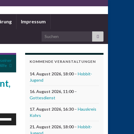
ärung
Impressum
Search for:
seiner
KOMMENDE VERANSTALTUNGEN
ilfe
14. August 2026
, 18:00
–
Hobbit-
Jugend
nt,
16. August 2026
, 11:00
–
Gottesdienst
17. August 2026
, 16:30
–
Hauskreis
Kohrs
feiltasten
och/Runter
21. August 2026
, 18:00
–
Hobbit-
enutzen,
Jugend