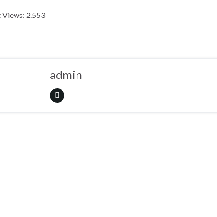
u
 Views:
2.553
d
L
z
r
admin