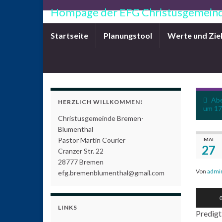
Hompage der EFG Christusgemeind
Startseite
Planungstool
Werte und Zie
Abe
HERZLICH WILLKOMMEN!
um 17
Christusgemeinde Bremen-
Blumenthal
Pastor Martin Courier
MAI
27
Cranzer Str. 22
28777 Bremen
Von
admi
efg.bremenblumenthal@gmail.com
Audio-
0
Player
LINKS
Predigt