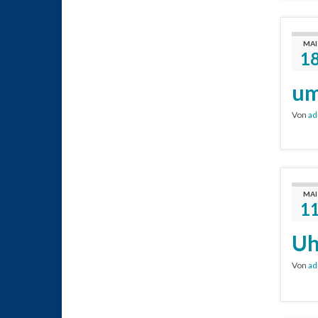
MAI
1
um
Von
ad
MAI
1
Uh
Von
ad