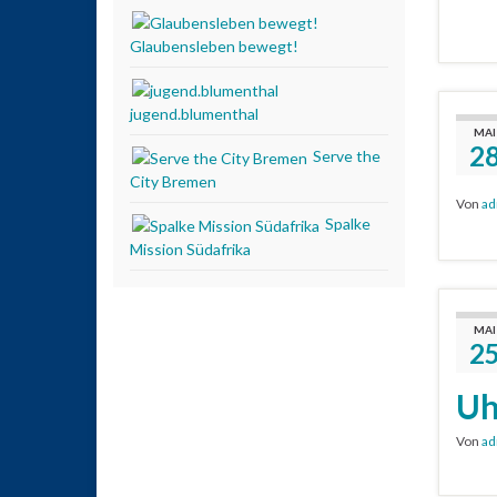
Glaubensleben bewegt!
jugend.blumenthal
MAI
2
Serve the
City Bremen
Von
ad
Spalke
Mission Südafrika
MAI
2
Uh
Von
ad