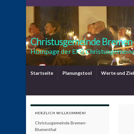
Christusgemeinde Bremen
Hompage der EFG Christusgemeind
Startseite
Planungstool
Werte und Zie
HERZLICH WILLKOMMEN!
Christusgemeinde Bremen-
Blumenthal