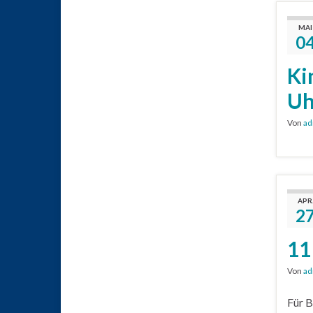
MAI
0
Ki
Uh
Von
ad
APR
2
11
Von
ad
Für B