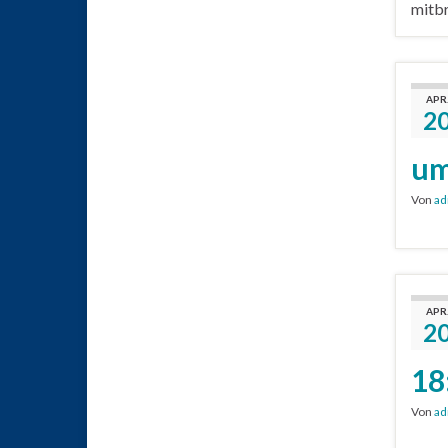
mitbr
APR
2
um
Von
ad
APR
2
18
Von
ad