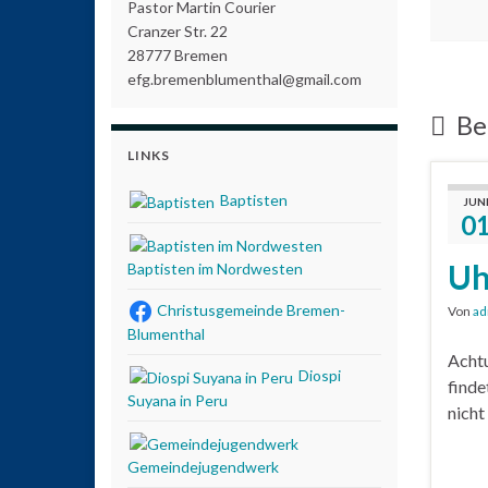
Pastor Martin Courier
Cranzer Str. 22
28777 Bremen
efg.bremenblumenthal@gmail.com
Bei
LINKS
Baptisten
JUN
0
Uh
Baptisten im Nordwesten
Christusgemeinde Bremen-
Von
ad
Blumenthal
Achtu
Diospi
finde
Suyana in Peru
nicht 
Gemeindejugendwerk