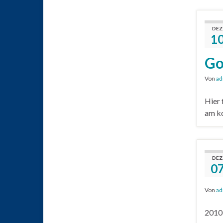
DEZ
1
Go
Von
ad
Hier 
am ko
DEZ
0
Von
ad
2010-