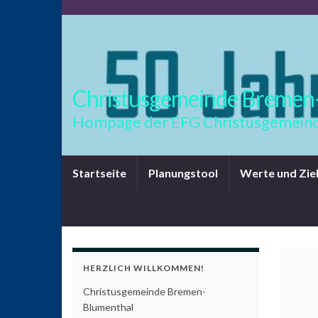
Christusgemeinde Bremen
Hompage der EFG Christusgemeind
Startseite
Planungstool
Werte und Zie
HERZLICH WILLKOMMEN!
Christusgemeinde Bremen-
Blumenthal