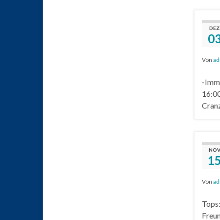
DEZ
0
Von
ad
-Imme
16:00
Cranz
NOV
1
Von
ad
Tops:
Freun