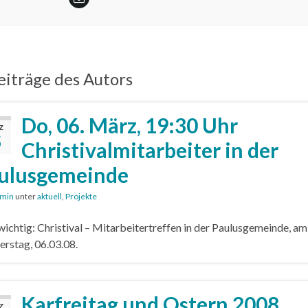
iträge des Autors
Do, 06. März, 19:30 Uhr
Z
5
Christivalmitarbeiter in der
ulusgemeinde
min
unter
aktuell
,
Projekte
wichtig: Christival – Mitarbeitertreffen in der Paulusgemeinde, am
rstag, 06.03.08.
Karfreitag und Ostern 2008
Z