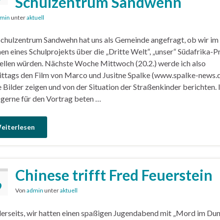
Schulzentrum Sandwehn
min
unter
aktuell
chulzentrum Sandwehn hat uns als Gemeinde angefragt, ob wir im
n eines Schulprojekts über die „Dritte Welt“, „unser“ Südafrika-P
ellen würden. Nächste Woche Mittwoch (20.2.) werde ich also
ttags den Film von Marco und Jusitne Spalke (www.spalke-news.d
 Bilder zeigen und von der Situation der Straßenkinder berichten. 
 gerne für den Vortrag beten …
eiterlesen
Chinese trifft Fred Feuerstein
9
Von
admin
unter
aktuell
llerseits, wir hatten einen spaßigen Jugendabend mit „Mord im Dun