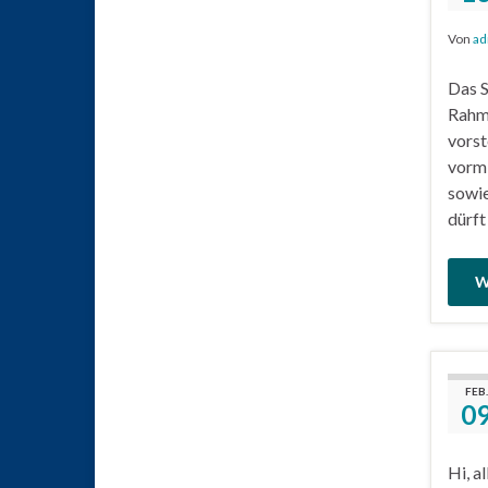
Von
ad
Das S
Rahme
vorst
vormi
sowie
dürft
W
FEB.
0
Hi, a