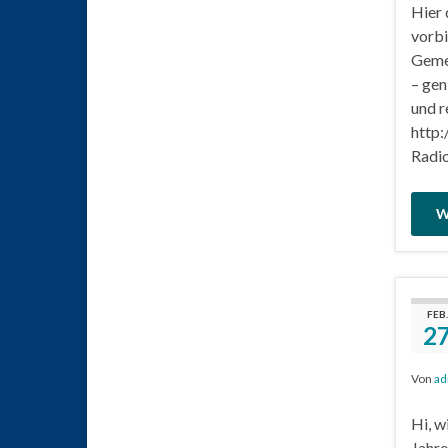
Hier 
vorbi
Geme
– gen
und r
http:
Radio
W
FEB.
2
Von
ad
Hi, w
Jahre