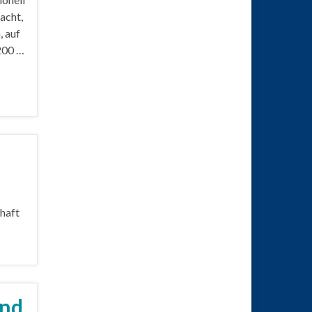
acht,
, auf
200 …
haft
end