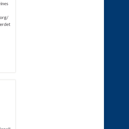
ines
.org/
eerdet
ionell