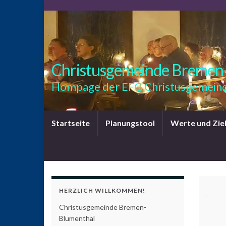
Christusgemeinde Bremen
Hompage der EFG Christusgemeind
Startseite
Planungstool
Werte und Zie
HERZLICH WILLKOMMEN!
Christusgemeinde Bremen-
Blumenthal