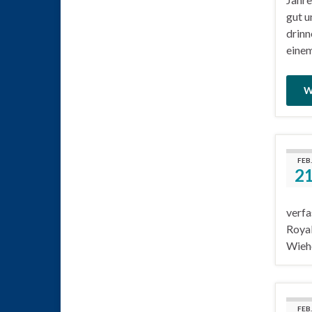
gut u
drinn
einem
W
FEB.
2
verfa
Roya
Wiehe
FEB.