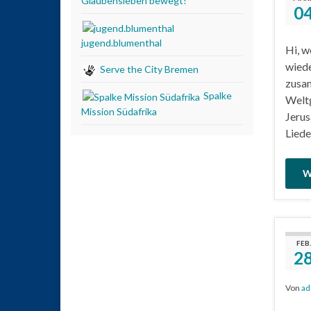
Glaubensleben bewegt!
0
jugend.blumenthal
Hi, w
wiede
Serve the City Bremen
zusam
Spalke
Weltg
Mission Südafrika
Jerus
Liede
W
FEB.
2
Von
ad