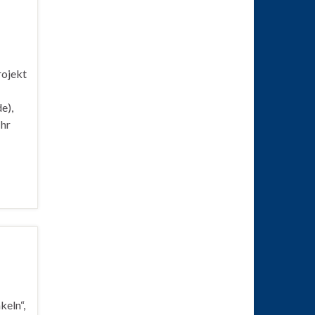
rojekt
e),
Ihr
keln“,