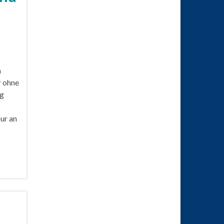
n
r ohne
ag
ur an