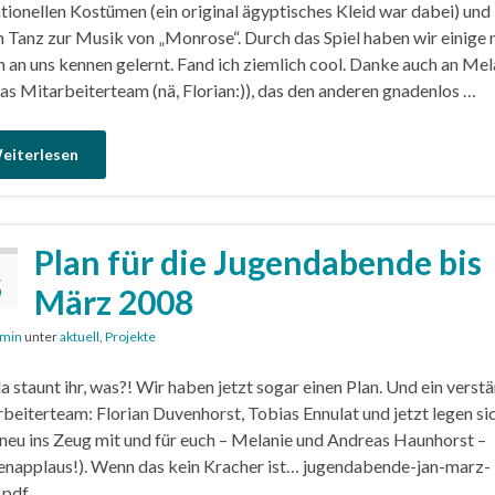
tionellen Kostümen (ein original ägyptisches Kleid war dabei) und
 Tanz zur Musik von „Monrose“. Durch das Spiel haben wir einige 
n an uns kennen gelernt. Fand ich ziemlich cool. Danke auch an Mel
as Mitarbeiterteam (nä, Florian:)), das den anderen gnadenlos …
eiterlesen
Plan für die Jugendabende bis
5
März 2008
min
unter
aktuell
,
Projekte
da staunt ihr, was?! Wir haben jetzt sogar einen Plan. Und ein verst
beiterteam: Florian Duvenhorst, Tobias Ennulat und jetzt legen si
neu ins Zeug mit und für euch – Melanie und Andreas Haunhorst –
enapplaus!). Wenn das kein Kracher ist… jugendabende-jan-marz-
.pdf