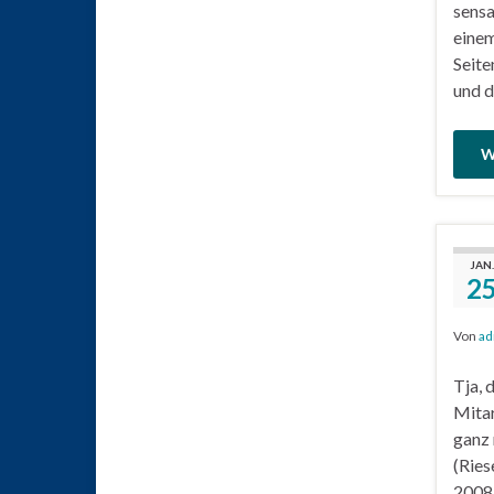
sensa
einem
Seite
und d
W
JAN.
2
Von
ad
Tja, 
Mitar
ganz 
(Ries
2008