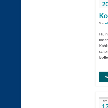
2
Ko
Von
ad
Hi, i
unser
Kohl 
schon
Bolle
…
W
FEB.
1