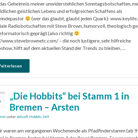
das Geheimnis meiner unwiderstehlichen Sonntagsbotschaften, me
ldlichen geistlichen Lebens und erfolgreichen Schaffens als
indepastor
(wer das glaubt, glaubt jeden Quark): www.keylife
iale Radiobotschaften mit Steve Brown, humorvoll, theologisch g
eformatorisch geprägt (also richtig
//www.stevebrownetc.com/ – die noch lustigere, sehr hilfreiche
show, hilft auf dem aktuellen Stand der Trends zu bleiben, …
eiterlesen
„Die Hobbits“ bei Stamm 1 in
7
Bremen – Arsten
min
unter
aktuell
,
Hobbits 369
ir waren am vergangenen Wochenende als Pfadfinderstamm (ab 9
n) in Bremen Arsten bei Stamm 1 der Royal Rangers. Es war sensat