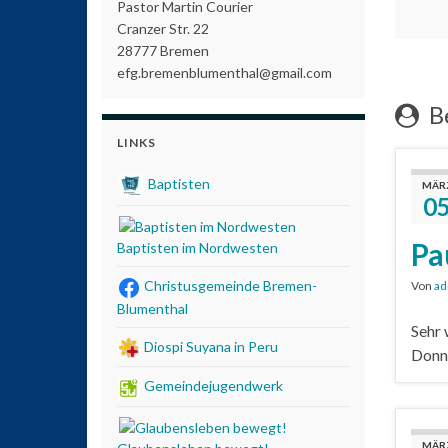
Pastor Martin Courier
Cranzer Str. 22
28777 Bremen
efg.bremenblumenthal@gmail.com
Be
LINKS
Baptisten
MÄR
0
Pa
Baptisten im Nordwesten
Christusgemeinde Bremen-
Von
ad
Blumenthal
Sehr 
Diospi Suyana in Peru
Donne
Gemeindejugendwerk
MÄR