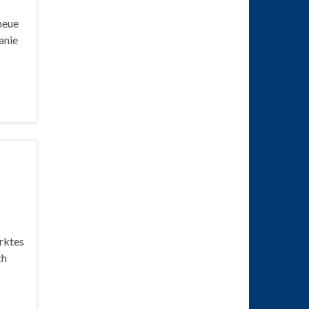
neue
anie
ärktes
ch