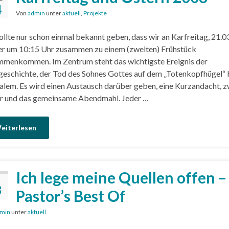
4
Von
admin
unter
aktuell
,
Projekte
ollte nur schon einmal bekannt geben, dass wir an Karfreitag, 21.03
r um 10:15 Uhr zusammen zu einem (zweiten) Frühstück
menkommen. Im Zentrum steht das wichtigste Ereignis der
eschichte, der Tod des Sohnes Gottes auf dem „Totenkopfhügel“ 
alem. Es wird einen Austausch darüber geben, eine Kurzandacht, z
r und das gemeinsame Abendmahl. Jeder …
eiterlesen
Ich lege meine Quellen offen –
8
Pastor’s Best Of
min
unter
aktuell