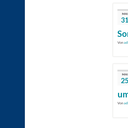
MAI
3
So
Von
ad
MAI
2
um
Von
ad