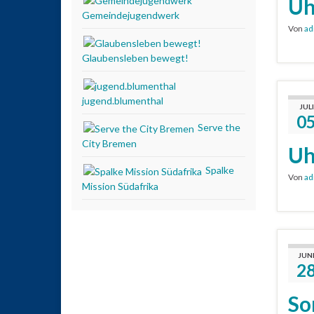
Uh
Gemeindejugendwerk
Von
ad
Glaubensleben bewegt!
jugend.blumenthal
JULI
0
Serve the
City Bremen
Uh
Spalke
Von
ad
Mission Südafrika
JUN
2
So