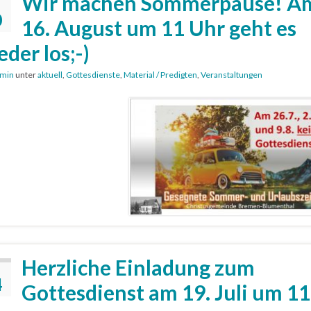
Wir machen Sommerpause! A
0
16. August um 11 Uhr geht es
eder los;-)
min
unter
aktuell
,
Gottesdienste
,
Material / Predigten
,
Veranstaltungen
Herzliche Einladung zum
4
Gottesdienst am 19. Juli um 11