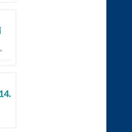
i
en
14.