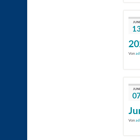
JUN
1
20
Von
ad
JUN
0
Ju
Von
ad