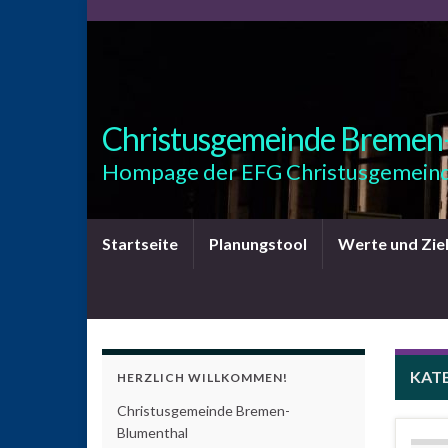
Christusgemeinde Bremen
Hompage der EFG Christusgemeind
Startseite
Planungstool
Werte und Zie
KAT
HERZLICH WILLKOMMEN!
Christusgemeinde Bremen-
Blumenthal