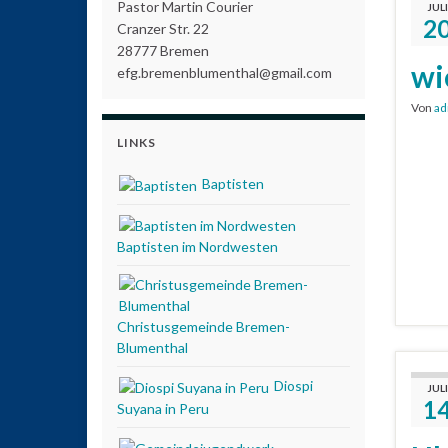
Pastor Martin Courier
JULI
2
Cranzer Str. 22
28777 Bremen
wi
efg.bremenblumenthal@gmail.com
Von
ad
LINKS
Baptisten
Baptisten im Nordwesten
Christusgemeinde Bremen-
Blumenthal
Diospi
JULI
1
Suyana in Peru