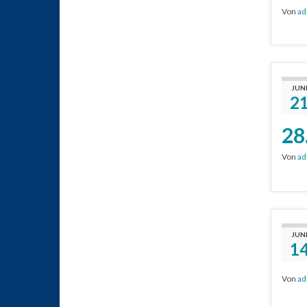
Von
ad
JUN
2
28
Von
ad
JUN
1
Von
ad