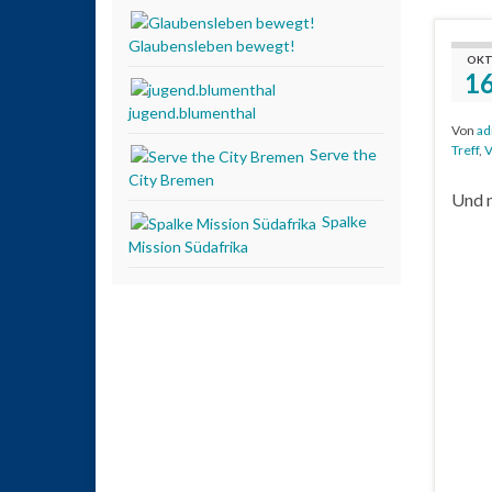
Glaubensleben bewegt!
OKT
1
jugend.blumenthal
Von
ad
Treff
,
V
Serve the
City Bremen
Und n
Spalke
Mission Südafrika