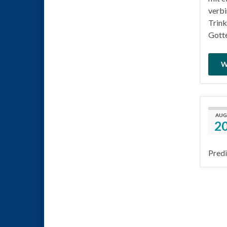
verbi
Trink
Gotte
W
AUG
2
Predi