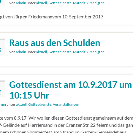
0
Von
admin
unter
aktuell
,
Gottesdienste
,
Material / Predigten
igt von Jürgen Friedemannvom 10. September 2017
Raus aus den Schulden
3
Von
admin
unter
aktuell
,
Gottesdienste
,
Material / Predigten
Gottesdienst am 10.9.2017 um
2
10:15 Uhr
min
unter
aktuell
,
Gottesdienste
,
Veranstaltungen
e vom 8.9.17: Wir wollen diesen Gottesdienst gemeinsam auf de
elände auf Harriersand in der Cranzer Str. 22 feiern und das ga
einem schönen Sommerfest am Strand im Garten/Gemeindehaus