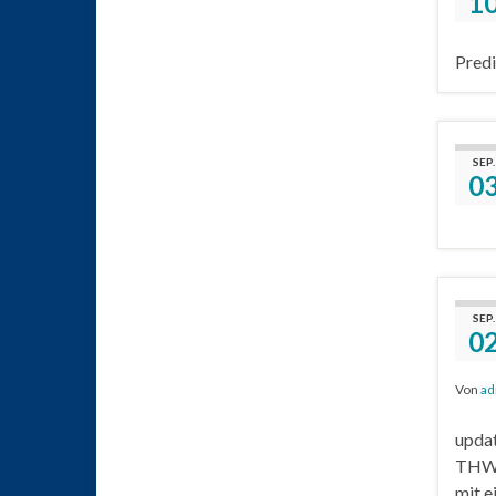
1
Pred
SEP.
0
SEP.
0
Von
ad
updat
THW-G
mit 