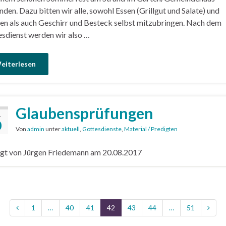
nden. Dazu bitten wir alle, sowohl Essen (Grillgut und Salate) und
en als auch Geschirr und Besteck selbst mitzubringen. Nach dem
sdienst werden wir also …
eiterlesen
Glaubensprüfungen
.
0
Von
admin
unter
aktuell
,
Gottesdienste
,
Material / Predigten
gt von Jürgen Friedemann am 20.08.2017
1
…
40
41
42
43
44
…
51