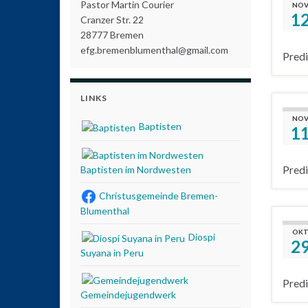
Pastor Martin Courier
NOV
1
Cranzer Str. 22
28777 Bremen
efg.bremenblumenthal@gmail.com
Predi
LINKS
NOV
Baptisten
1
Predi
Baptisten im Nordwesten
Christusgemeinde Bremen-
Blumenthal
OKT
Diospi
2
Suyana in Peru
Predi
Gemeindejugendwerk