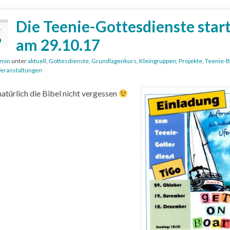
Die Teenie-Gottesdienste star
.
6
am 29.10.17
min
unter
aktuell
,
Gottesdienste
,
Grundlagenkurs
,
Kleingruppen
,
Projekte
,
Teenie-B
eranstaltungen
atürlich die Bibel nicht vergessen