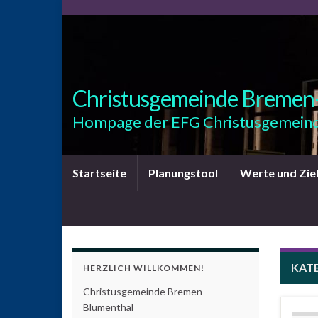
Christusgemeinde Bremen
Hompage der EFG Christusgemeind
Startseite
Planungstool
Werte und Zie
KAT
HERZLICH WILLKOMMEN!
Christusgemeinde Bremen-
Blumenthal