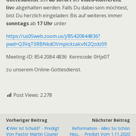
liv
e abgehalten werden. Falls Du dabei sein möchtest,
bist Du herzlich eingeladen: Bis auf weiteres immer
sonntags
ab
17
Uhr
unter
https://us05web.zoom.us/j/85420844836?
pwd=Q3VqT0RBNkdOVmplcitzalcvN2Qzdz09
Meeting-ID: 854 2084 4836 Kenncode: 0Hjx0T
zu unserem Online-Gottesdienst.
Post Views:
2.278
Vorheriger Beitrag
Nächster Beitrag
Wer Ist Schuld? - Predigt
Reformation - Alles So Schön
Von Pastor Martin Courier
Neu... - Predigt Vom 1.11.2020