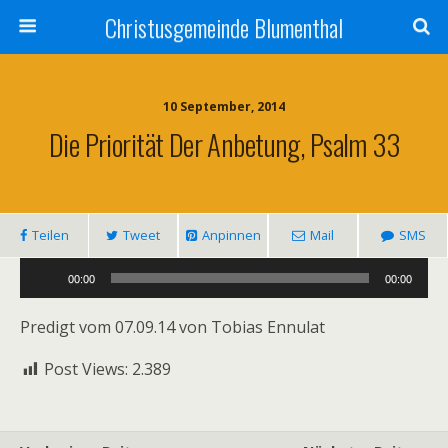
Christusgemeinde Blumenthal
10 September, 2014
Die Priorität Der Anbetung, Psalm 33
Teilen
Tweet
Anpinnen
Mail
SMS
Audio-
00:00
00:00
Player
Predigt vom 07.09.14 von Tobias Ennulat
Post Views:
2.389