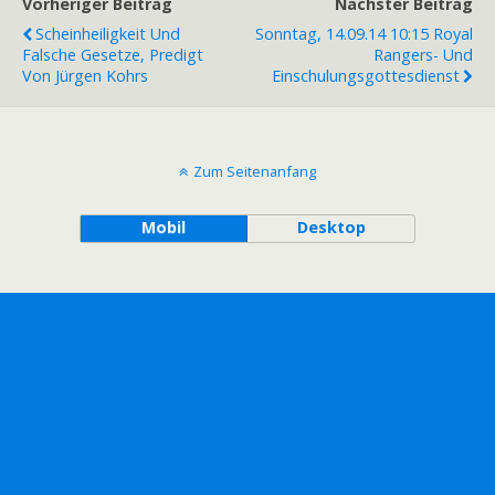
Vorheriger Beitrag
Nächster Beitrag
Scheinheiligkeit Und
Sonntag, 14.09.14 10:15 Royal
Falsche Gesetze, Predigt
Rangers- Und
Von Jürgen Kohrs
Einschulungsgottesdienst
Zum Seitenanfang
Mobil
Desktop