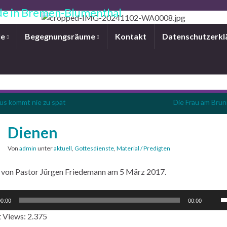
e in Bremen-Blumenthal
le
Begegnungsräume
Kontakt
Datenschutzerkl
us kommt nie zu spät
Die Frau am Bru
Dienen
Von
admin
unter
aktuell
,
Gottesdienste
,
Material / Predigten
 von Pastor Jürgen Friedemann am 5 März 2017.
P
0:00
00:00
H
 Views:
2.375
b