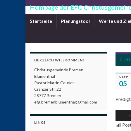
Hompage der EFG Christusgemeind
Startseite
Planungstool
Werte und Zie
Jes
HERZLICH WILLKOMMEN!
Christusgemeinde Bremen-
Blumenthal
MÄRZ
05
Pastor Martin Courier
Cranzer Str. 22
28777 Bremen
Predigt
efg.bremenblumenthal@gmail.com
Audio-
0
Player
LINKS
Post