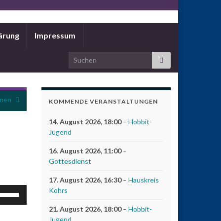
ärung
Impressum
Search for:
nnen
KOMMENDE VERANSTALTUNGEN
14. August 2026
, 18:00
–
Hobbit-
Jugend
16. August 2026
, 11:00
–
Gottesdienst
17. August 2026
, 16:30
–
Hauskreis
feiltasten
Kohrs
och/Runter
21. August 2026
, 18:00
–
Hobbit-
enutzen,
Jugend