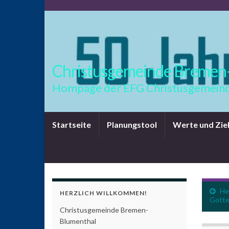
Christusgemeinde Bremen
Hompage der EFG Christusgemeind
Startseite
Planungstool
Werte und Zie
He
HERZLICH WILLKOMMEN!
Gotte
Christusgemeinde Bremen-
Blumenthal