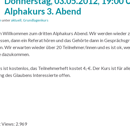
Donnerstag, 03.05.2012, 19:00 
Alphakurs 3. Abend
n
unter
aktuell
,
Grundlagenkurs
h Willkommen zum dritten Alphakurs Abend. Wir werden wieder z
essen, dann ein Referat hören und das Gehörte dann in Gesprächsg
en. Wir erwarten wieder über 20 Teilnehmer/innen und es ist ok, w
ne dazukommen.
 ist kostenlos, das Teilnehmerheft kostet 4,-€. Der Kurs ist für all
ng des Glaubens Interessierte offen.
 Views:
2.969