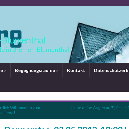
-Blumenthal
e in Bremen-Blumenthal
le
Begegnungsräume
Kontakt
Datenschutzerk
rzlich Willkommen zum
„Hebe deine Augen auf!“, Psalm 
sdienst!