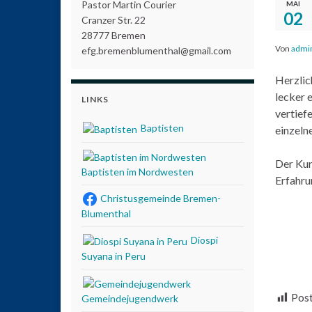
Pastor Martin Courier
MAI
02
Cranzer Str. 22
28777 Bremen
Von
admi
efg.bremenblumenthal@gmail.com
Herzlic
lecker 
LINKS
vertief
Baptisten
einzel
Der Kurs
Baptisten im Nordwesten
Erfahru
Christusgemeinde Bremen-
Blumenthal
Diospi
Suyana in Peru
Post
Gemeindejugendwerk