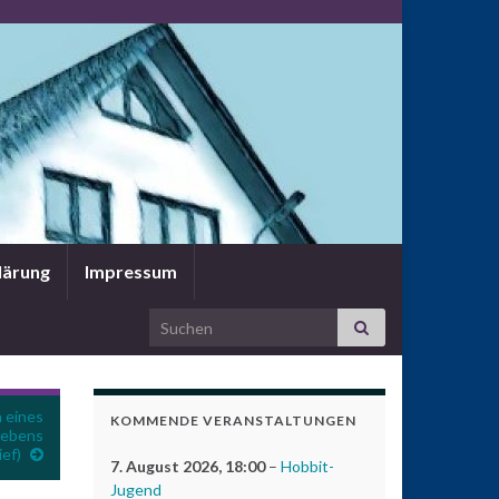
lärung
Impressum
Search for:
 eines
KOMMENDE VERANSTALTUNGEN
lebens
ef)
7. August 2026
, 18:00
–
Hobbit-
Jugend