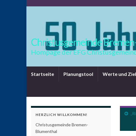
Christusgemeinde Bremen
Hompage der EFG Christusgemeind
Startseite
Planungstool
Werte und Zie
„R
HERZLICH WILLKOMMEN!
Christusgemeinde Bremen-
Blumenthal