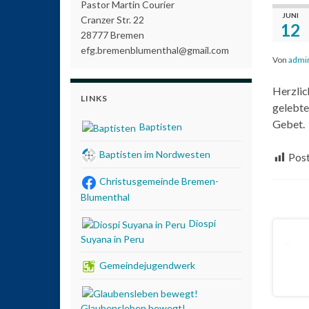
Pastor Martin Courier
JUNI
Cranzer Str. 22
12
28777 Bremen
efg.bremenblumenthal@gmail.com
Von
admi
Herzlic
LINKS
gelebte
Gebet.
Baptisten
Baptisten im Nordwesten
Post
Christusgemeinde Bremen-
Blumenthal
Diospi
Suyana in Peru
Gemeindejugendwerk
Glaubensleben bewegt!