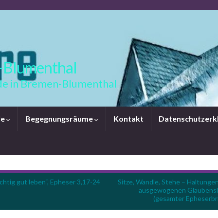
-Blumenthal
e in Bremen-Blumenthal
le
Begegnungsräume
Kontakt
Datenschutzerk
ichtig gut leben“, Epheser 3,17-24
Sitze, Wandle, Stehe – Haltungen
ausgewogenen Glaubens
(gesamter Epheserbri