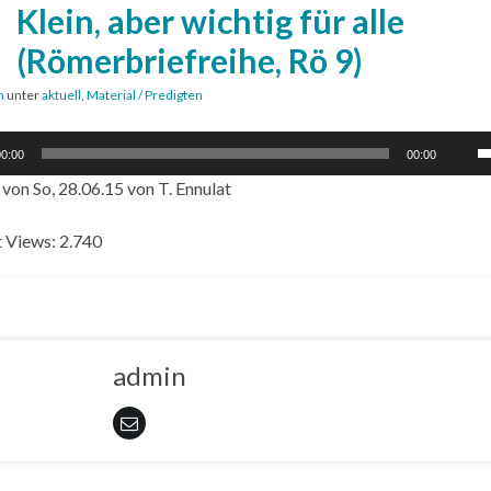
Klein, aber wichtig für alle
(Römerbriefreihe, Rö 9)
n
unter
aktuell
,
Material / Predigten
P
0:00
00:00
H
 von So, 28.06.15 von T. Ennulat
b
u
 Views:
2.740
d
L
z
r
admin