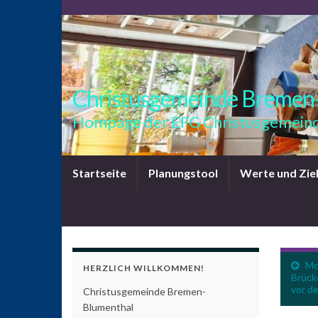
Christusgemeinde Bremen
Hompage der EFG Christusgemeind
Startseite
Planungstool
Werte und Zie
Mo
HERZLICH WILLKOMMEN!
Brück
vor d
Christusgemeinde Bremen-
Blumenthal