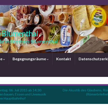
-Blumenthal
e in Bremen-Blumenthal
le
Begegnungsräume
Kontakt
Datenschutzerk
ntag, 06. Juli 2015 ab 14:30
Die Akustik des Glaubens, Rö
en bauen, Essen und Livemusik
(Römerbriefrei
em Hauptbahnhof