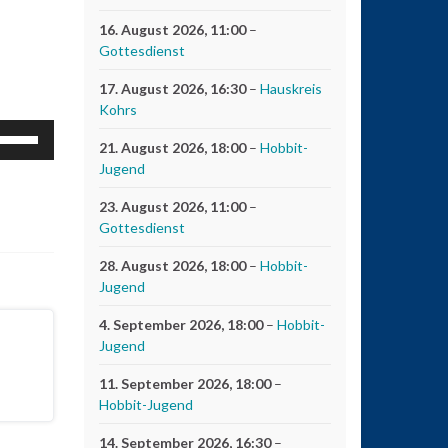
16. August 2026
, 11:00
–
Gottesdienst
17. August 2026
, 16:30
–
Hauskreis
Kohrs
feiltasten
21. August 2026
, 18:00
–
Hobbit-
och/Runter
Jugend
enutzen,
m
23. August 2026
, 11:00
–
ie
Gottesdienst
autstärke
28. August 2026
, 18:00
–
Hobbit-
u
Jugend
egeln.
4. September 2026
, 18:00
–
Hobbit-
Jugend
11. September 2026
, 18:00
–
Hobbit-Jugend
14. September 2026
, 16:30
–