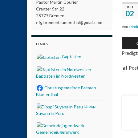
Pastor Martin Courier
JULI
Cranzer Str. 22
02
28777 Bremen
efg.bremenblumenthal@gmail.com
Von
admi
Audio-
LINKS
0
Player
Predigt
Baptisten
Post
Baptisten im Nordwesten
Christusgemeinde Bremen-
Blumenthal
Diospi
Suyana in Peru
Gemeindejugendwerk