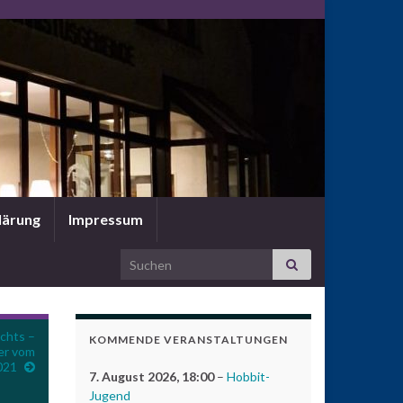
lärung
Impressum
Search for:
chts –
KOMMENDE VERANSTALTUNGEN
er vom
021
7. August 2026
, 18:00
–
Hobbit-
Jugend