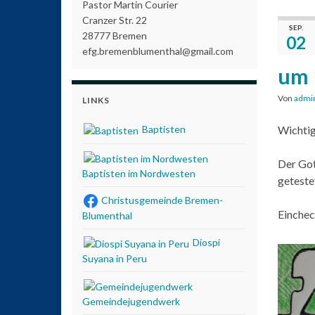
Pastor Martin Courier
Cranzer Str. 22
SEP.
28777 Bremen
02
efg.bremenblumenthal@gmail.com
um 
Von
admi
LINKS
Baptisten
Wichtig
Der Got
Baptisten im Nordwesten
geteste
Christusgemeinde Bremen-
Einchec
Blumenthal
Diospi
Suyana in Peru
Gemeindejugendwerk