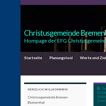
Christusgemeinde Bremen
Hompage der EFG Christusgemeind
Startseite
Planungstool
Werte und Zie
Ta
HERZLICH WILLKOMMEN!
25.Jul
Abfah
Christusgemeinde Bremen-
Zoom-
Blumenthal