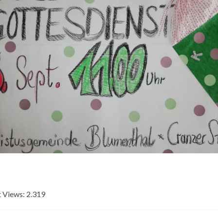
 Views:
2.319