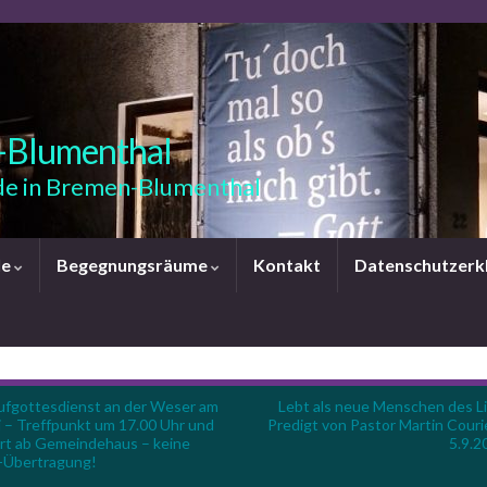
-Blumenthal
e in Bremen-Blumenthal
le
Begegnungsräume
Kontakt
Datenschutzerk
ufgottesdienst an der Weser am
Lebt als neue Menschen des Li
i – Treffpunkt um 17.00 Uhr und
Predigt von Pastor Martin Couri
rt ab Gemeindehaus – keine
5.9.2
Übertragung!