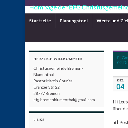
Hompage der EFG Christusgemeind
Startseite
Planungstool
Werte und Zie
Got
HERZLICH WILLKOMMEN!
02. D
Christusgemeinde Bremen-
Blumenthal
Pastor Martin Courier
DEZ.
04
Cranzer Str. 22
28777 Bremen
efg.bremenblumenthal@gmail.com
Hi Leute
über di
LINKS
Post