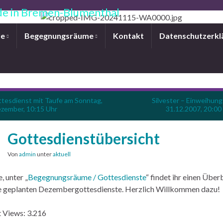
e in Bremen-Blumenthal
le
Begegnungsräume
Kontakt
Datenschutzerkl
tesdienst mit Taufe am Sonntag,
Silvester – Einweihung
ezember, 10:15 Uhr
31.12.2007, 20:00
Gottesdienstübersicht
Von
admin
unter
aktuell
, unter „
Begegnungsräume / Gottesdienste
“ findet ihr einen Über
e geplanten Dezembergottesdienste. Herzlich Willkommen dazu!
 Views:
3.216