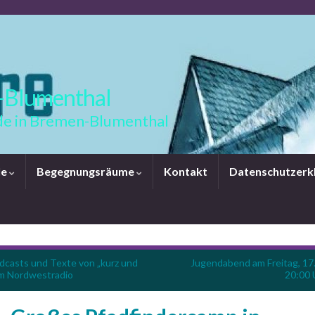
-Blumenthal
e in Bremen-Blumenthal
le
Begegnungsräume
Kontakt
Datenschutzerk
dcasts und Texte von „kurz und
Jugendabend am Freitag, 17.
im Nordwestradio
20:00 