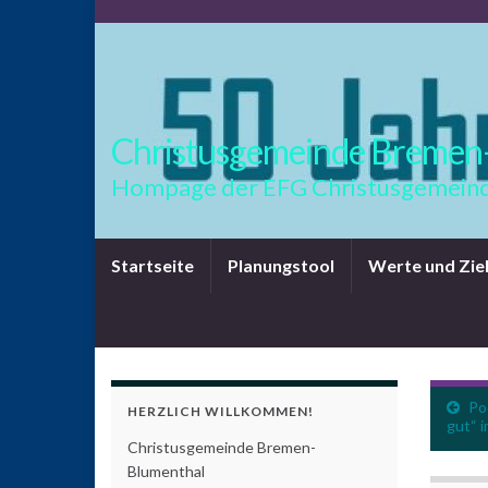
Christusgemeinde Bremen
Hompage der EFG Christusgemeind
Startseite
Planungstool
Werte und Zie
Po
HERZLICH WILLKOMMEN!
gut“ 
Christusgemeinde Bremen-
Blumenthal