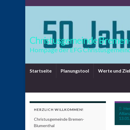
Christusgemeinde Bremen
Hompage der EFG Christusgemeind
Startseite
Planungstool
Werte und Zie
Her
HERZLICH WILLKOMMEN!
Allia
13.01
Christusgemeinde Bremen-
Blumenthal