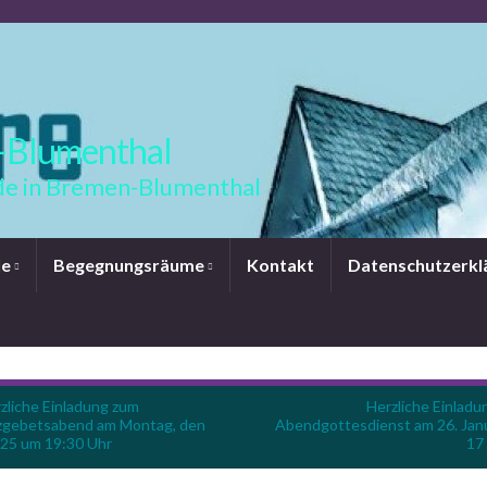
-Blumenthal
e in Bremen-Blumenthal
le
Begegnungsräume
Kontakt
Datenschutzerkl
zliche Einladung zum
Herzliche Einladu
nzgebetsabend am Montag, den
Abendgottesdienst am 26. Jan
.25 um 19:30 Uhr
17