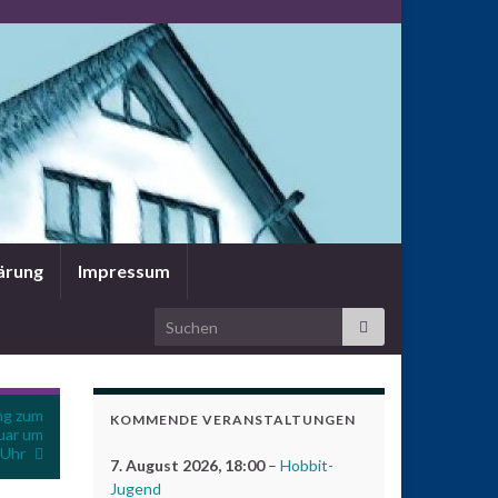
ärung
Impressum
Search for:
ng zum
KOMMENDE VERANSTALTUNGEN
uar um
 Uhr
7. August 2026
, 18:00
–
Hobbit-
Jugend