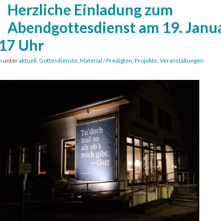
Herzliche Einladung zum
Abendgottesdienst am 19. Janu
17 Uhr
n
unter
aktuell
,
Gottesdienste
,
Material / Predigten
,
Projekte
,
Veranstaltungen