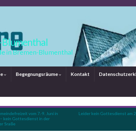
-Blumenthal
e in Bremen-Blumenthal
le
Begegnungsräume
Kontakt
Datenschutzerk
eindefreizeit vom 7.-9. Juni in
Leider kein Gottesdienst am 2
– kein Gottesdienst in der
er Sraße