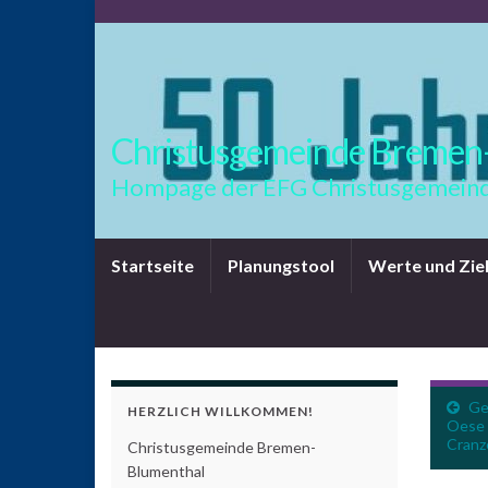
Christusgemeinde Bremen
Hompage der EFG Christusgemeind
Startseite
Planungstool
Werte und Zie
Gem
HERZLICH WILLKOMMEN!
Oese 
Cranz
Christusgemeinde Bremen-
Blumenthal