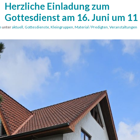
Herzliche Einladung zum
Gottesdienst am 16. Juni um 11
n
unter
aktuell
,
Gottesdienste
,
Kleingruppen
,
Material / Predigten
,
Veranstaltungen