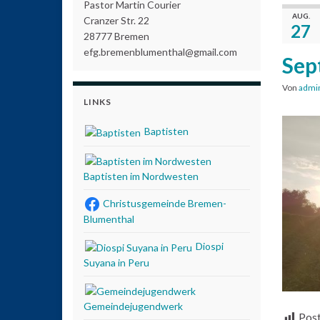
Pastor Martin Courier
AUG.
Cranzer Str. 22
27
28777 Bremen
efg.bremenblumenthal@gmail.com
Sep
Von
admi
LINKS
Baptisten
Baptisten im Nordwesten
Christusgemeinde Bremen-
Blumenthal
Diospi
Suyana in Peru
Gemeindejugendwerk
Post