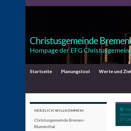
Christusgemeinde Bremen
Hompage der EFG Christusgemeind
Startseite
Planungstool
Werte und Zie
He
HERZLICH WILLKOMMEN!
Abend
17 Uh
Christusgemeinde Bremen-
Blumenthal