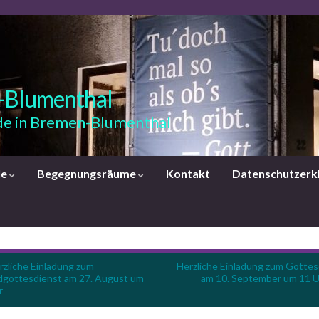
-Blumenthal
e in Bremen-Blumenthal
le
Begegnungsräume
Kontakt
Datenschutzerk
rzliche Einladung zum
Herzliche Einladung zum Gottes
gottesdienst am 27. August um
am 10. September um 11 U
r