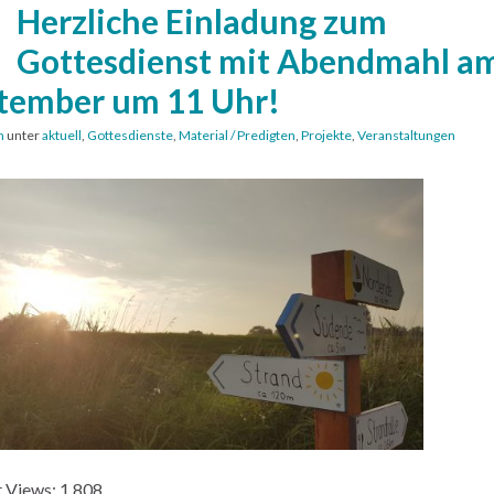
Herzliche Einladung zum
Gottesdienst mit Abendmahl am
tember um 11 Uhr!
n
unter
aktuell
,
Gottesdienste
,
Material / Predigten
,
Projekte
,
Veranstaltungen
 Views:
1.808