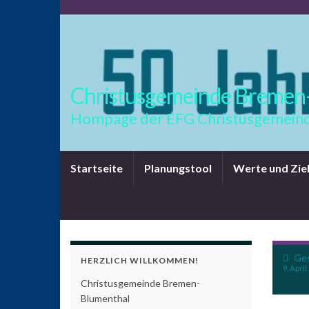
Christusgemeinde Bremen
Hompage der EFG Christusgemeind
Startseite
Planungstool
Werte und Zie
Ges
HERZLICH WILLKOMMEN!
9. April
Christusgemeinde Bremen-
Blumenthal