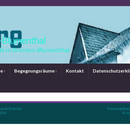
-Blumenthal
e in Bremen-Blumenthal
le
Begegnungsräume
Kontakt
Datenschutzerkl
prächskreis
Frauengebet
 2025
14. A