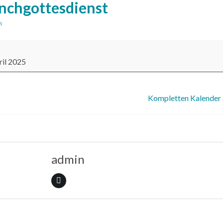
nchgottesdienst
n
ottesdienst
ril 2025
out {title}
Kompletten Kalender
admin