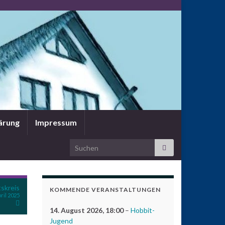
ärung
Impressum
Search for:
skreis
KOMMENDE VERANSTALTUNGEN
pril 2025
14. August 2026
, 18:00
–
Hobbit-
Jugend