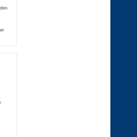
rden
er
e