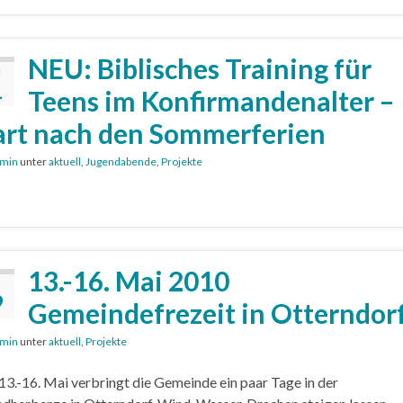
NEU: Biblisches Training für
I
1
Teens im Konfirmandenalter –
art nach den Sommerferien
min
unter
aktuell
,
Jugendabende
,
Projekte
13.-16. Mai 2010
9
Gemeindefrezeit in Otterndor
min
unter
aktuell
,
Projekte
3.-16. Mai verbringt die Gemeinde ein paar Tage in der