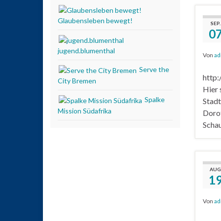
Glaubensleben bewegt!
SEP.
0
jugend.blumenthal
Von
ad
Serve the
http:
City Bremen
Hier 
Spalke
Stadt
Mission Südafrika
Dorot
Schau
AUG
1
Von
ad