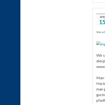
APR
1
Von
ad
Wir s
diesj
www.
Man f
Hackp
man g
gucke
pfadf