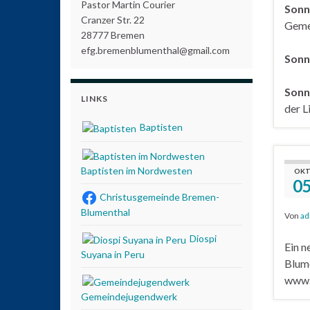
Pastor Martin Courier
Sonn
Cranzer Str. 22
Geme
28777 Bremen
efg.bremenblumenthal@gmail.com
Sonn
Sonnt
LINKS
der L
Baptisten
Baptisten im Nordwesten
OKT
0
Christusgemeinde Bremen-
Blumenthal
Von
ad
Diospi
Ein n
Suyana in Peru
Blume
www.
Gemeindejugendwerk