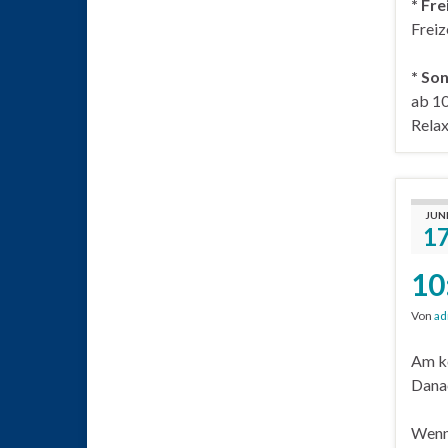
* Fre
Freiz
* So
ab 10
Rela
JUN
1
10
Von
ad
Am ko
Danac
Wenn 