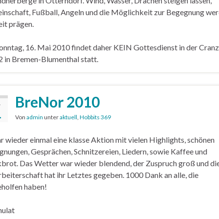
dherberge in Otterndorf. Wind, Wasser, Drachen steigen lassen,
nschaft, Fußball, Angeln und die Möglichkeit zur Begegnung we
eit prägen.
nntag, 16. Mai 2010 findet daher KEIN Gottesdienst in der Cranz
22 in Bremen-Blumenthal statt.
BreNor 2010
.
1
Von
admin
unter
aktuell
,
Hobbits 369
r wieder einmal eine klasse Aktion mit vielen Highlights, schönen
nungen, Gesprächen, Schnitzereien, Liedern, sowie Kaffee und
brot. Das Wetter war wieder blendend, der Zuspruch groß und di
beiterschaft hat ihr Letztes gegeben. 1000 Dank an alle, die
holfen haben!
nulat