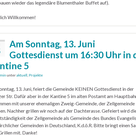
bauen wieder das legendäre Blumenthaler Buffet auf).
lich Willkommen!
Am Sonntag, 13. Juni
I
5
Gottesdienst um 16:30 Uhr in 
ntine 5
min
unter
aktuell
,
Projekte
nntag, 13. Juni, feiert die Gemeinde KEINEN Gottesdienst in der
er Str. Dafür aber in der Kantine 5 im alten Postamt am Hauptba
mmen mit unserer ehemaligen Zweig-Gemeinde, der Zellgemeinde
n. Nachher grillen wir noch auf der Dachterasse. Gefeiert wird di
tständigkeit der Zellgemeinde als Gemeinde des Bundes Evangeli
irchlicher Gemeinden in Deutschland, K.d.ö.R. Bitte bringt einen Sa
rillen mit. Danke!