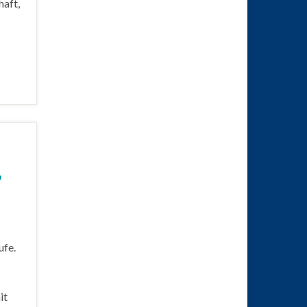
haft,
,
ufe.
it