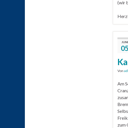
(wir 
Herz
JUN
0
Ka
Von
ad
Am So
Cranz
zusa
Breme
Selbs
Freik
zum G