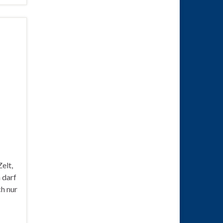
elt,
 darf
h nur