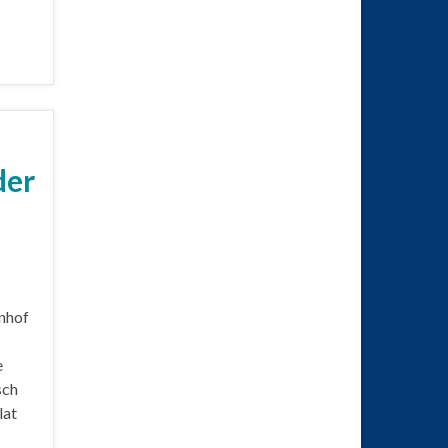
der
hnhof
e
sch
lat