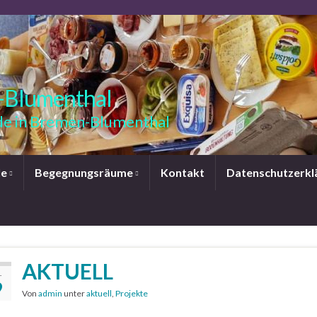
-Blumenthal
e in Bremen-Blumenthal
le
Begegnungsräume
Kontakt
Datenschutzerkl
AKTUELL
.
9
Von
admin
unter
aktuell
,
Projekte