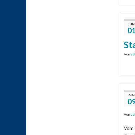
JUN
0
St
Von
ad
MAI
0
Von
ad
Vom 1