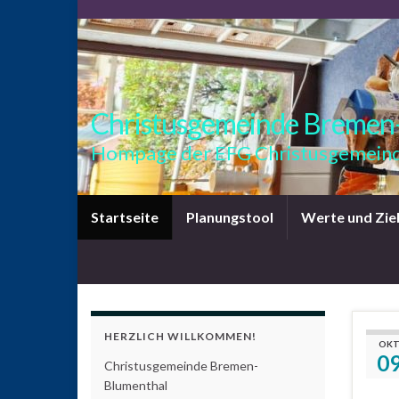
Christusgemeinde Bremen
Hompage der EFG Christusgemeind
Startseite
Planungstool
Werte und Zie
HERZLICH WILLKOMMEN!
OKT
0
Christusgemeinde Bremen-
Blumenthal