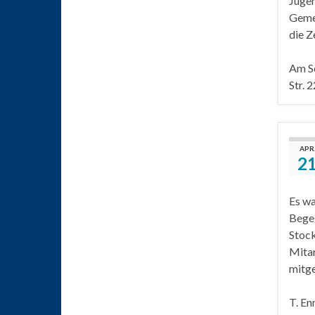
Jugen
Gemei
die Z
Am So
Str. 
APR
2
Es wa
Begeg
Stock
Mitar
mitge
T. En