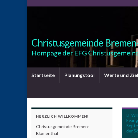
Christusgemeinde Bremen
Hompage der EFG Christusgemeind
Startseite
Planungstool
Werte und Zie
Wil
HERZLICH WILLKOMMEN!
Evange
Septe
Christusgemeinde Bremen-
der S
Blumenthal