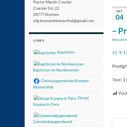
Pastor Martin Courier
Cranzer Str. 22
OKT.
28777 Bremen
04
efg.bremenblumenthal@gmail.com
– P
Von
admi
LINKS
Baptisten
11-9-1
Predigt
Baptisten im Nordwesten
Text: 1
Christusgemeinde Bremen-
Blumenthal
Post
Diospi
Suyana in Peru
Gemeindejugendwerk