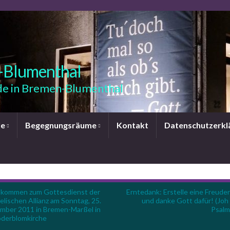
-Blumenthal
e in Bremen-Blumenthal
le
Begegnungsräume
Kontakt
Datenschutzerkl
lkommen zum Gottesdienst der
Erntedank: Erstelle eine Freude
lischen Allianz am Sonntag, 25.
und danke Gott dafür! (Joh
mber 2011 in Bremen-Marßel in
Psalm
öderblomkirche