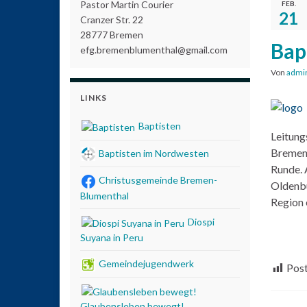
Pastor Martin Courier
FEB.
21
Cranzer Str. 22
28777 Bremen
Bap
efg.bremenblumenthal@gmail.com
Von
admi
LINKS
Baptisten
Leitung
Bremen.
Baptisten im Nordwesten
Runde. 
Christusgemeinde Bremen-
Oldenbu
Blumenthal
Region 
Diospi
Suyana in Peru
Gemeindejugendwerk
Post
Glaubensleben bewegt!