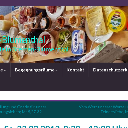
-Blumenthal
e in Bremen-Blumenthal
le
Begegnungsräume
Kontakt
Datenschutzerk
ilung und Gnade für unser
Vom Wert unserer Worte u
hungsleben; Mt 5,27-32
Feindesliebe, M