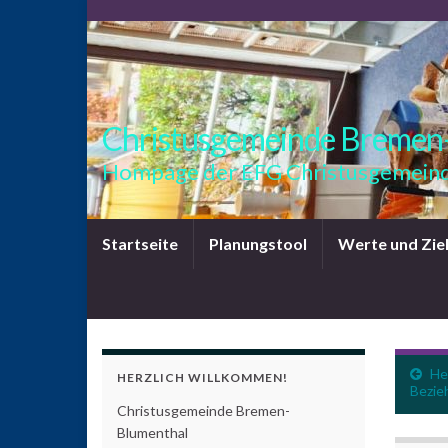
Christusgemeinde Bremen
Hompage der EFG Christusgemeind
Startseite
Planungstool
Werte und Zie
He
HERZLICH WILLKOMMEN!
Bezie
Christusgemeinde Bremen-
Blumenthal