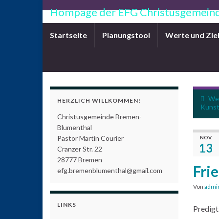
Hompage der EFG Christusgemeind
Startseite
Planungstool
Werte und Zie
Wer
HERZLICH WILLKOMMEN!
Kuns
Christusgemeinde Bremen-
Blumenthal
Pastor Martin Courier
NOV.
13
Cranzer Str. 22
28777 Bremen
Fri
efg.bremenblumenthal@gmail.com
Von
admi
LINKS
Predigt