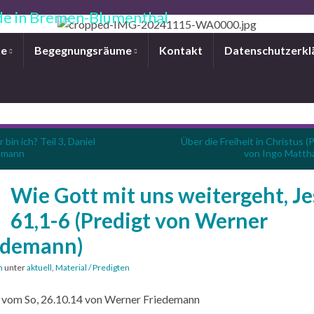
e in Bremen-Blumenthal
le
Begegnungsräume
Kontakt
Datenschutzerkl
 bin ich? Teil 3, Daniel
Über die Freiheit in Christus (
tmann
von Ingo Matth
Wie Gott mit uns weitergeht, Je
61,1-6 (Predigt von Werner
edemann)
n
unter
aktuell
,
Material / Predigten
 vom So, 26.10.14 von Werner Friedemann