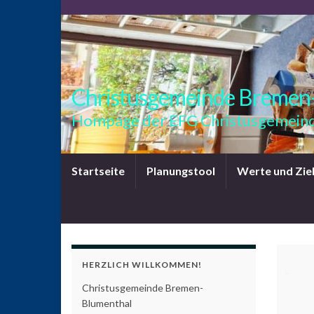
Christusgemeinde Bremen
Hompage der EFG Christusgemeind
Startseite
Planungstool
Werte und Zie
HERZLICH WILLKOMMEN!
Christusgemeinde Bremen-
Blumenthal