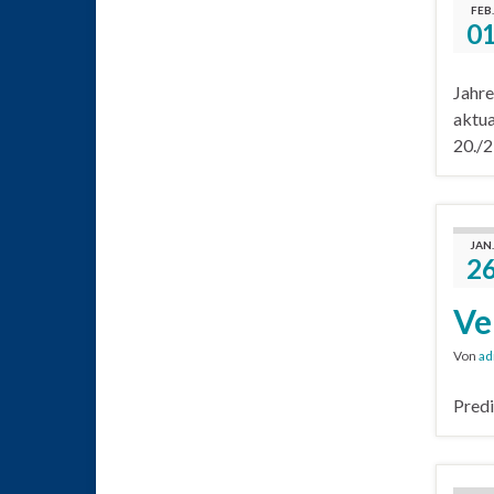
FEB.
0
Jahre
aktua
20./2
JAN.
2
Ve
Von
ad
Predi