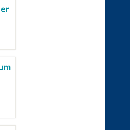
her
tum