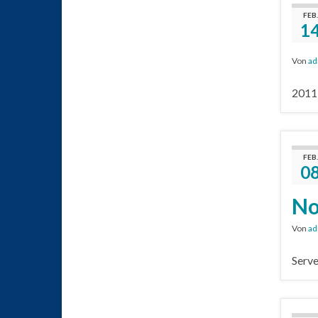
FEB.
1
Von
ad
2011-
FEB.
0
No
Von
ad
Serve