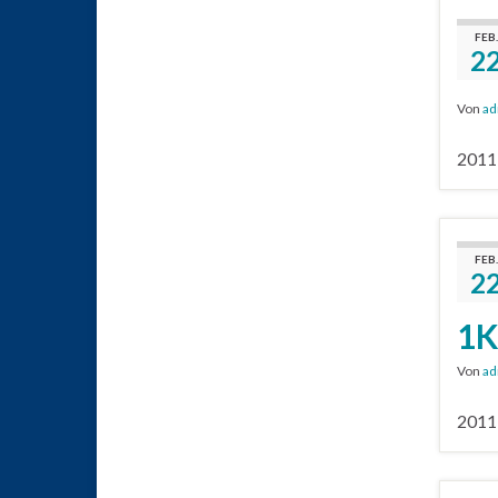
FEB.
2
Von
ad
2011-
FEB.
2
1K
Von
ad
2011-