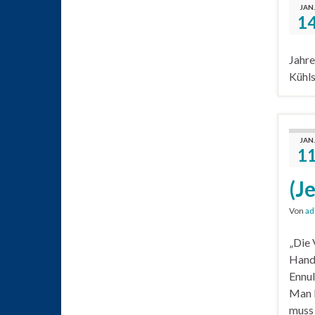
JAN.
1
Jahre
Kühls
JAN.
1
(J
Von
ad
„Die 
Hande
Ennul
Man k
muss 