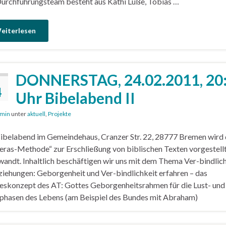
urchführungsteam besteht aus Kathi Lüße, Tobias …
eiterlesen
DONNERSTAG, 24.02.2011, 20
4
Uhr Bibelabend II
min
unter
aktuell
,
Projekte
belabend im Gemeindehaus, Cranzer Str. 22, 28777 Bremen wird 
eras-Methode“ zur Erschließung von biblischen Texten vorgestell
andt. Inhaltlich beschäftigen wir uns mit dem Thema Ver-bindlic
ziehungen: Geborgenheit und Ver-bindlichkeit erfahren – das
skonzept des AT: Gottes Geborgenheitsrahmen für die Lust- und
phasen des Lebens (am Beispiel des Bundes mit Abraham)