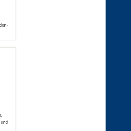
den-
–
.
 und