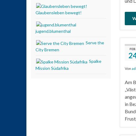
und D
Glaubensleben bewegt!
W
jugend.blumenthal
Serve the
FEB.
City Bremen
2
Spalke
Mission Südafrika
Von
ad
Am Bi
„Väst
angew
in Be
Bunde
Frust