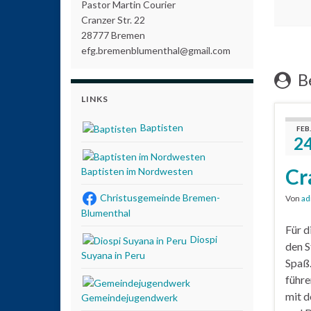
Pastor Martin Courier
Cranzer Str. 22
28777 Bremen
efg.bremenblumenthal@gmail.com
Be
LINKS
Baptisten
FEB.
2
Cr
Baptisten im Nordwesten
Christusgemeinde Bremen-
Von
ad
Blumenthal
Für d
Diospi
den S
Suyana in Peru
Spaß.
führe
mit d
Gemeindejugendwerk