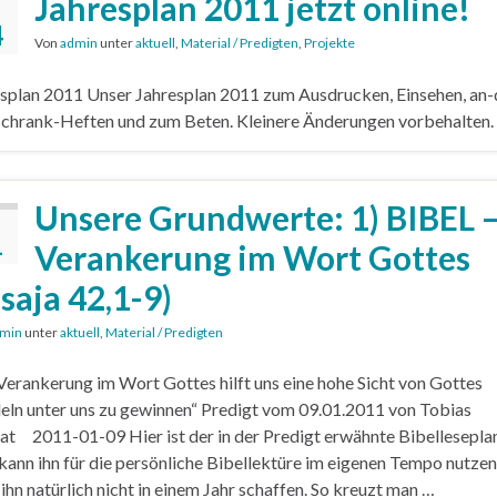
Jahresplan 2011 jetzt online!
4
Von
admin
unter
aktuell
,
Material / Predigten
,
Projekte
splan 2011 Unser Jahresplan 2011 zum Ausdrucken, Einsehen, an-
chrank-Heften und zum Beten. Kleinere Änderungen vorbehalten.
Unsere Grundwerte: 1) BIBEL 
1
Verankerung im Wort Gottes
esaja 42,1-9)
min
unter
aktuell
,
Material / Predigten
Verankerung im Wort Gottes hilft uns eine hohe Sicht von Gottes
ln unter uns zu gewinnen“ Predigt vom 09.01.2011 von Tobias
at 2011-01-09 Hier ist der in der Predigt erwähnte Bibelleseplan
ann ihn für die persönliche Bibellektüre im eigenen Tempo nutzen
ihn natürlich nicht in einem Jahr schaffen. So kreuzt man …