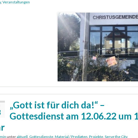
y
,
Veranstaltungen
„Gott ist für dich da!“ –
I
8
Gottesdienst am 12.06.22 um 
r
min
unter
aktuell
,
Gottesdienste
,
Material / Predigten
,
Projekte
,
Serve the City
,