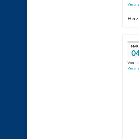
Verans
Herzl
MÄR
0
Von
ad
Verans