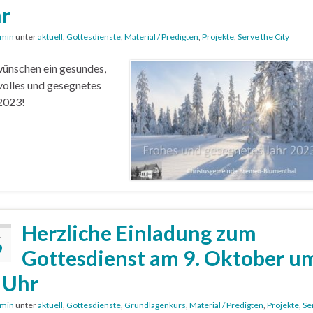
r
min
unter
aktuell
,
Gottesdienste
,
Material / Predigten
,
Projekte
,
Serve the City
ünschen ein gesundes,
volles und gesegnetes
2023!
Herzliche Einladung zum
.
9
Gottesdienst am 9. Oktober u
 Uhr
min
unter
aktuell
,
Gottesdienste
,
Grundlagenkurs
,
Material / Predigten
,
Projekte
,
Se