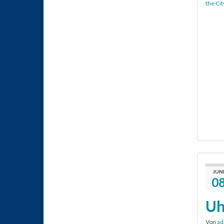
the Cit
JUN
0
Uh
Von
ad