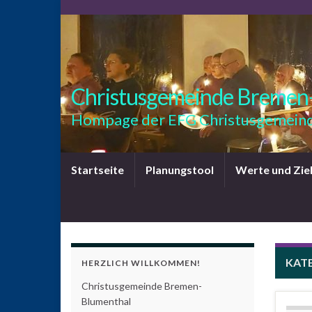
Christusgemeinde Bremen
Hompage der EFG Christusgemeind
Startseite
Planungstool
Werte und Zie
KAT
HERZLICH WILLKOMMEN!
Christusgemeinde Bremen-
Blumenthal