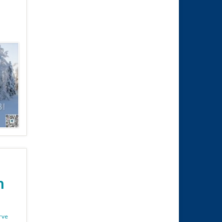
m
rve