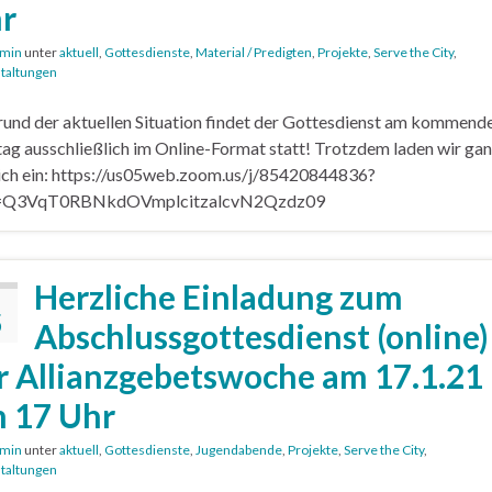
r
min
unter
aktuell
,
Gottesdienste
,
Material / Predigten
,
Projekte
,
Serve the City
,
taltungen
und der aktuellen Situation findet der Gottesdienst am kommend
ag ausschließlich im Online-Format statt! Trotzdem laden wir ga
ich ein: https://us05web.zoom.us/j/85420844836?
Q3VqT0RBNkdOVmplcitzalcvN2Qzdz09
Herzliche Einladung zum
5
Abschlussgottesdienst (online)
r Allianzgebetswoche am 17.1.21
 17 Uhr
min
unter
aktuell
,
Gottesdienste
,
Jugendabende
,
Projekte
,
Serve the City
,
taltungen