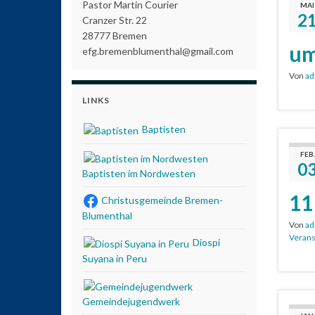
Pastor Martin Courier
MAI
2
Cranzer Str. 22
28777 Bremen
um
efg.bremenblumenthal@gmail.com
Von
ad
LINKS
Baptisten
FEB.
0
Baptisten im Nordwesten
11
Christusgemeinde Bremen-
Blumenthal
Von
ad
Verans
Diospi
Suyana in Peru
Gemeindejugendwerk