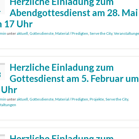
Herzliche Einladung zum
1
Abendgottesdienst am 28. Mai
 17 Uhr
min
unter
aktuell
,
Gottesdienste
,
Material / Predigten
,
Serve the City
,
Veranstaltung
Herzliche Einladung zum
3
Gottesdienst am 5. Februar um
 Uhr
min
unter
aktuell
,
Gottesdienste
,
Material / Predigten
,
Projekte
,
Serve the City
,
taltungen
Herzliche Einladung zum