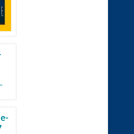
–
en
e-
7