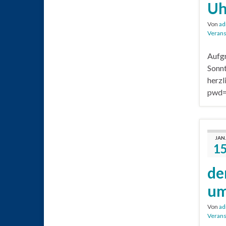
Uh
Von
ad
Verans
Aufgr
Sonnt
herzl
pwd=
JAN.
1
de
um
Von
ad
Verans