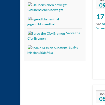
JAN.
0
Glaubensleben bewegt!
17
Von
ad
jugend.blumenthal
Verans
Serve the
City Bremen
Spalke
Mission Südafrika
JAN.
0