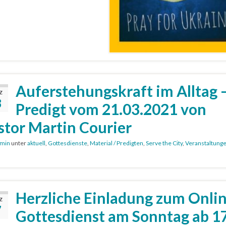
Auferstehungskraft im Alltag 
Z
8
Predigt vom 21.03.2021 von
stor Martin Courier
min
unter
aktuell
,
Gottesdienste
,
Material / Predigten
,
Serve the City
,
Veranstaltung
Herzliche Einladung zum Onlin
Z
7
Gottesdienst am Sonntag ab 1