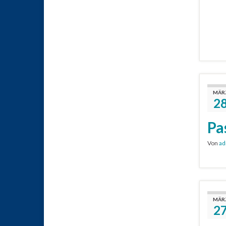
MÄR
2
Pa
Von
ad
MÄR
2