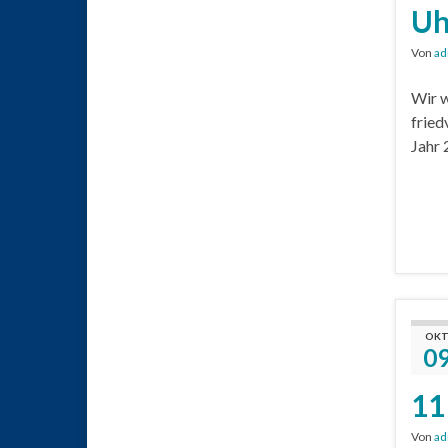
Uh
Von
ad
Wir w
fried
Jahr 
OKT
0
11
Von
ad