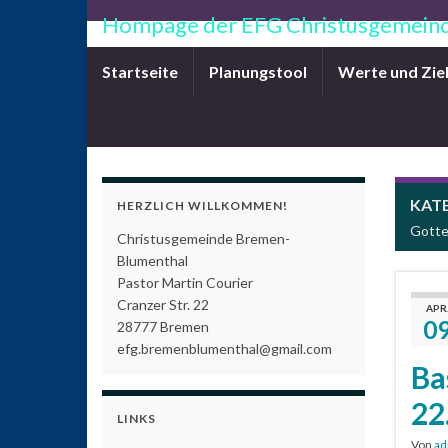
Hompage der EFG Christusgemeind
Startseite
Planungstool
Werte und Zie
KAT
HERZLICH WILLKOMMEN!
Gotte
Christusgemeinde Bremen-
Blumenthal
Pastor Martin Courier
Cranzer Str. 22
APR
0
28777 Bremen
efg.bremenblumenthal@gmail.com
Ba
22
LINKS
Von
ad