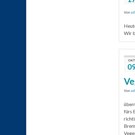
Von
ad
Heute
Wir b
OKT
0
Ve
Von
ad
überm
fürs 
richt
Brem
Veges