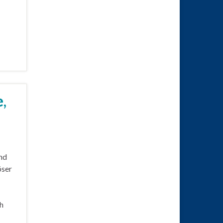
,
nd
öser
h