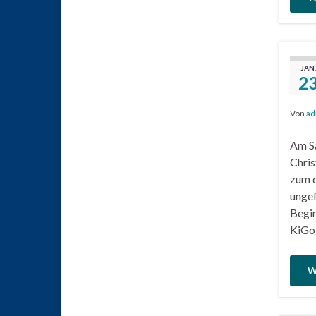
JAN.
2
Von
ad
Am Sa
Chris
zum d
ungef
Begin
KiGo
W