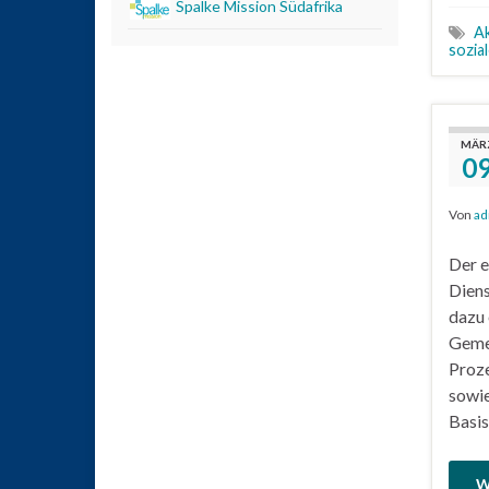
Spalke Mission Südafrika
Ak
sozia
MÄR
0
Von
ad
Der e
Diens
dazu 
Gemei
Proze
sowie
Basis
W