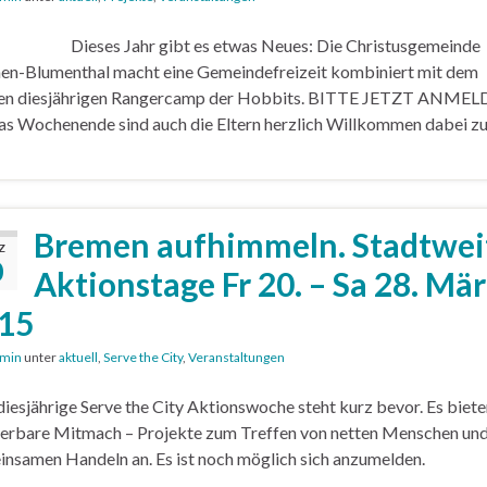
es Jahr gibt es etwas Neues: Die Christusgemeinde
n-Blumenthal macht eine Gemeindefreizeit kombiniert mit dem
en diesjährigen Rangercamp der Hobbits. BITTE JETZT ANMEL
as Wochenende sind auch die Eltern herzlich Willkommen dabei zu 
Bremen aufhimmeln. Stadtwei
Z
0
Aktionstage Fr 20. – Sa 28. Mär
15
min
unter
aktuell
,
Serve the City
,
Veranstaltungen
iesjährige Serve the City Aktionswoche steht kurz bevor. Es biete
rbare Mitmach – Projekte zum Treffen von netten Menschen un
nsamen Handeln an. Es ist noch möglich sich anzumelden.