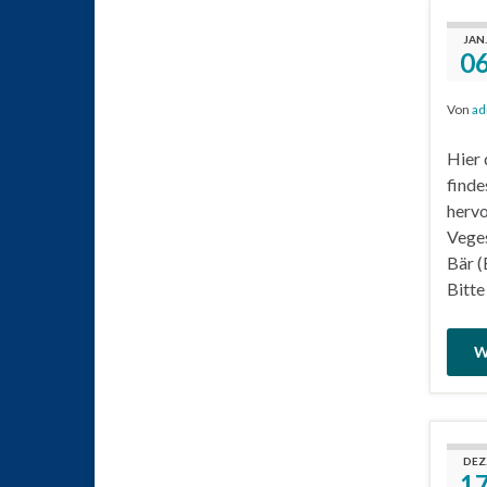
JAN.
0
Von
ad
Hier 
finde
hervo
Veges
Bär (
Bitte
W
DEZ
1