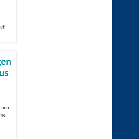
ei!
gen
us
schen
ine