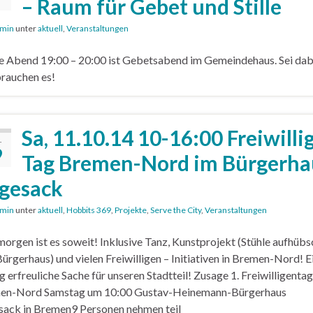
– Raum für Gebet und Stille
min
unter
aktuell
,
Veranstaltungen
 Abend 19:00 – 20:00 ist Gebetsabend im Gemeindehaus. Sei dab
rauchen es!
Sa, 11.10.14 10-16:00 Freiwilli
.
9
Tag Bremen-Nord im Bürgerha
gesack
min
unter
aktuell
,
Hobbits 369
,
Projekte
,
Serve the City
,
Veranstaltungen
orgen ist es soweit! Inklusive Tanz, Kunstprojekt (Stühle aufhüb
Bürgerhaus) und vielen Freiwilligen – Initiativen in Bremen-Nord! E
ig erfreuliche Sache für unseren Stadtteil! Zusage 1. Freiwilligentag
en-Nord Samstag um 10:00 Gustav-Heinemann-Bürgerhaus
ack in Bremen9 Personen nehmen teil