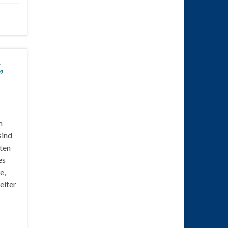
,
m
sind
ten
es
e,
eiter