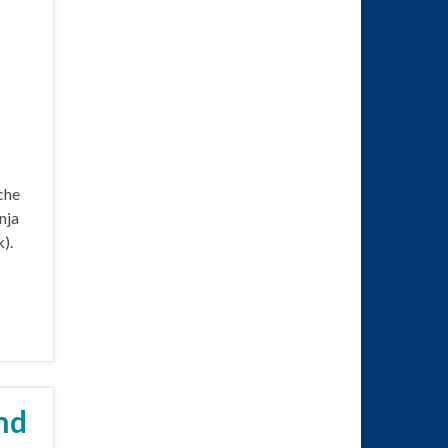
che
nja
).
nd