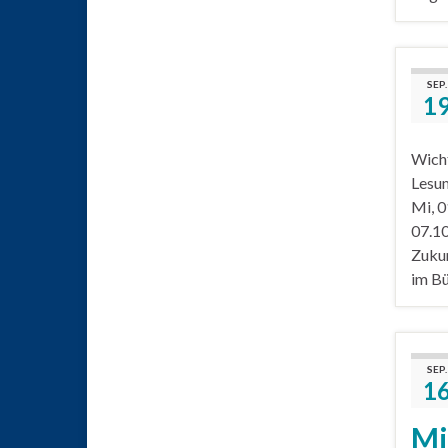
SEP.
1
Wicht
Lesum
Mi, 0
07.10
Zukun
im B
SEP.
1
Mi