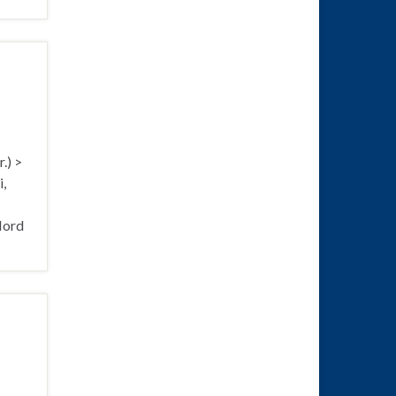
.) >
,
Nord