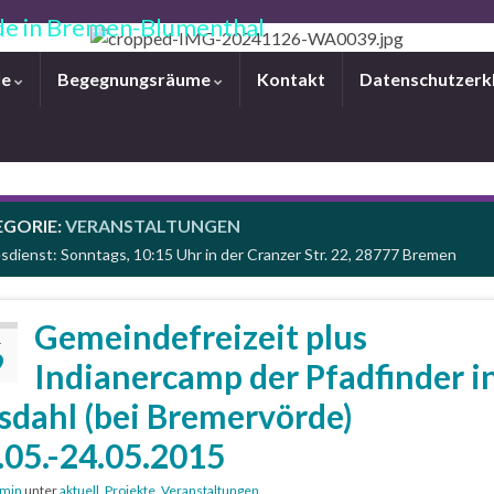
e in Bremen-Blumenthal
le
Begegnungsräume
Kontakt
Datenschutzerk
EGORIE:
VERANSTALTUNGEN
sdienst: Sonntags, 10:15 Uhr in der Cranzer Str. 22, 28777 Bremen
Gemeindefreizeit plus
.
9
Indianercamp der Pfadfinder i
sdahl (bei Bremervörde)
.05.-24.05.2015
min
unter
aktuell
,
Projekte
,
Veranstaltungen