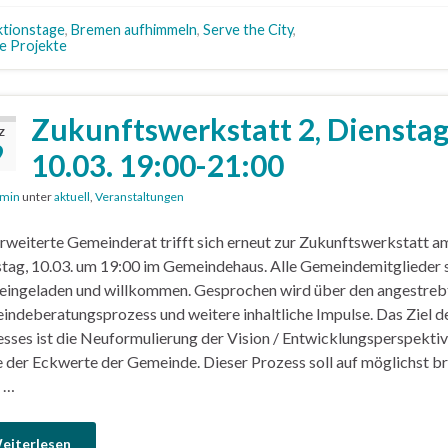
tionstage
,
Bremen aufhimmeln
,
Serve the City
,
le Projekte
Zukunftswerkstatt 2, Dienstag
Z
9
10.03. 19:00-21:00
min
unter
aktuell
,
Veranstaltungen
rweiterte Gemeinderat trifft sich erneut zur Zukunftswerkstatt a
tag, 10.03. um 19:00 im Gemeindehaus. Alle Gemeindemitglieder 
eingeladen und willkommen. Gesprochen wird über den angestreb
ndeberatungsprozess und weitere inhaltliche Impulse. Das Ziel d
sses ist die Neuformulierung der Vision / Entwicklungsperspektiv
 der Eckwerte der Gemeinde. Dieser Prozess soll auf möglichst br
 …
eiterlesen