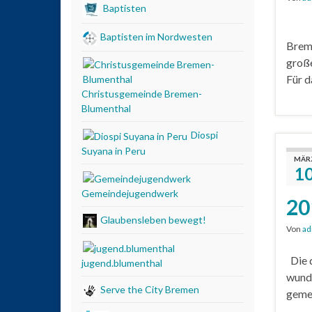
Baptisten
Dies
Baptisten im Nordwesten
Breme
groß
Für d
Christusgemeinde Bremen-
Blumenthal
Diospi
Suyana in Peru
MÄR
1
Gemeindejugendwerk
20
Glaubensleben bewegt!
Von
ad
Die d
jugend.blumenthal
wunde
Serve the City Bremen
gemei