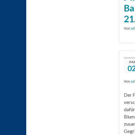
Ba
21
Von
ad
JULI
0
Von
ad
Der F
versc
dafür
Blume
zusam
Gegri