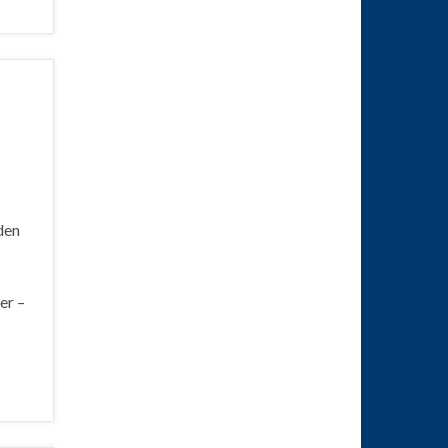
den
er –