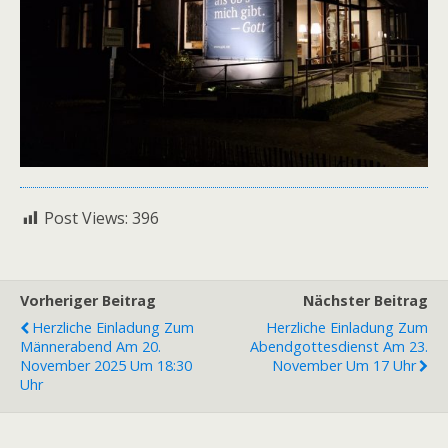
Post Views:
396
Vorheriger Beitrag
Nächster Beitrag
Herzliche Einladung Zum
Herzliche Einladung Zum
Männerabend Am 20.
Abendgottesdienst Am 23.
November 2025 Um 18:30
November Um 17 Uhr
Uhr