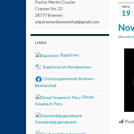
Pastor Martin Courier
NOV.
Cranzer Str. 22
19
28777 Bremen
efg.bremenblumenthal@gmail.com
Nov
Von
admi
LINKS
Baptisten
Baptisten im Nordwesten
Christusgemeinde Bremen-
Blumenthal
Diospi
Suyana in Peru
Post
Gemeindejugendwerk