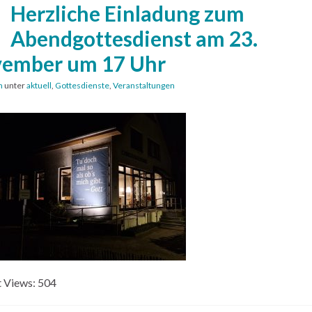
Herzliche Einladung zum
Abendgottesdienst am 23.
ember um 17 Uhr
n
unter
aktuell
,
Gottesdienste
,
Veranstaltungen
 Views:
504