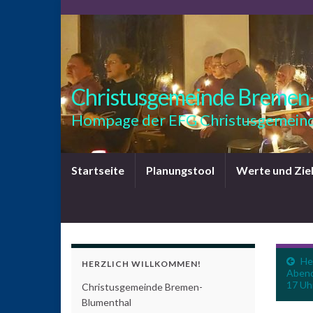
Christusgemeinde Bremen
Hompage der EFG Christusgemeind
Startseite
Planungstool
Werte und Zie
He
HERZLICH WILLKOMMEN!
Abend
17 Uh
Christusgemeinde Bremen-
Blumenthal