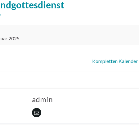
ndgottesdienst
n
ottesdienst
ruar 2025
out {title}
Kompletten Kalender
admin