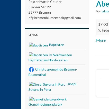
Abe
Pastor Martin Courier
Cranzer Str. 22
Von
admi
28777 Bremen
efg.bremenblumenthal@gmail.com
Abendg
17:00
9. Feb
LINKS
More
ab
Baptisten
Baptisten im Nordwesten
Christusgemeinde Bremen-
Blumenthal
Diospi
Suyana in Peru
Gemeindejugendwerk