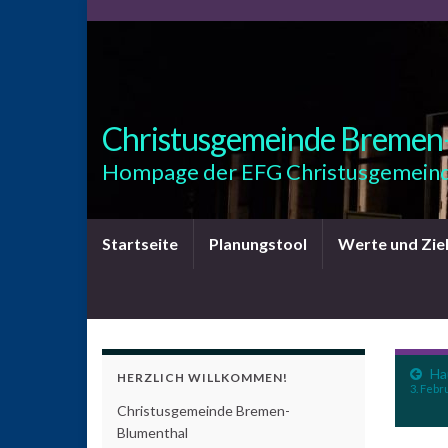
Christusgemeinde Bremen
Hompage der EFG Christusgemeind
Startseite
Planungstool
Werte und Zie
Ha
HERZLICH WILLKOMMEN!
3. Febr
Christusgemeinde Bremen-
Blumenthal