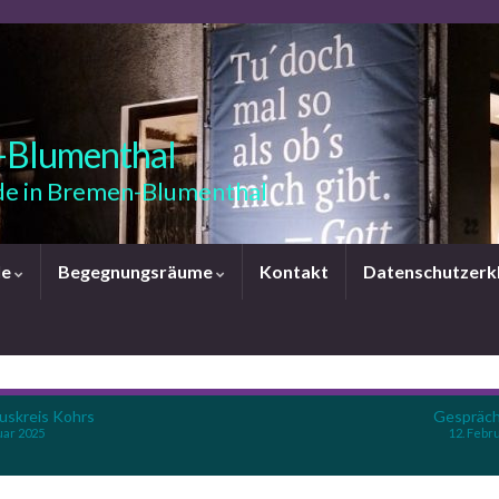
-Blumenthal
e in Bremen-Blumenthal
le
Begegnungsräume
Kontakt
Datenschutzerk
uskreis Kohrs
Gespräch
uar 2025
12. Febr