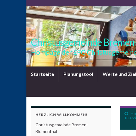
Christusgemeinde Bremen
Hompage der EFG Christusgemeind
Startseite
Planungstool
Werte und Zie
Ho
HERZLICH WILLKOMMEN!
10. Apri
Christusgemeinde Bremen-
Blumenthal