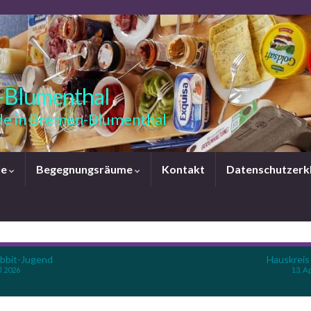
-Blumenthal
e in Bremen-Blumenthal
le
Begegnungsräume
Kontakt
Datenschutzerk
bbit-Jugend
Hauskreis
l 2026
13. A