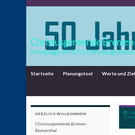
Christusgemeinde Bremen
Hompage der EFG Christusgemeind
Startseite
Planungstool
Werte und Zie
Ha
HERZLICH WILLKOMMEN!
17. Feb
Christusgemeinde Bremen-
Blumenthal