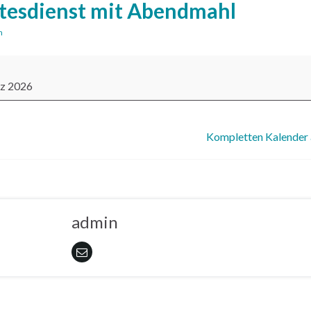
tesdienst mit Abendmahl
n
ienst mit Abendmahl
rz 2026
out {title}
Kompletten Kalender
admin