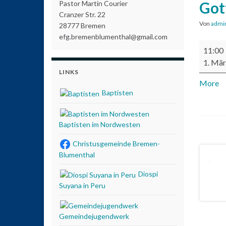
Got
Pastor Martin Courier
Cranzer Str. 22
Von
admi
28777 Bremen
efg.bremenblumenthal@gmail.com
Gottesd
11:00
1. Mä
LINKS
More
ab
Baptisten
Baptisten im Nordwesten
Christusgemeinde Bremen-
Blumenthal
Diospi
Suyana in Peru
Gemeindejugendwerk