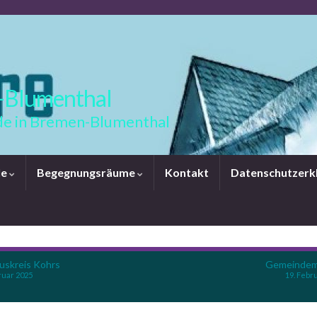
-Blumenthal
e in Bremen-Blumenthal
le
Begegnungsräume
Kontakt
Datenschutzerk
uskreis Kohrs
Gemeindem
ruar 2025
19. Febr