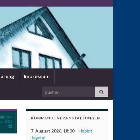
lärung
Impressum
Search for:
änner
KOMMENDE VERANSTALTUNGEN
uar 2025
7. August 2026
, 18:00
–
Hobbit-
Jugend