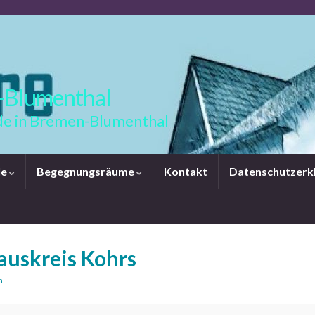
-Blumenthal
e in Bremen-Blumenthal
le
Begegnungsräume
Kontakt
Datenschutzerk
uskreis Kohrs
n
is Kohrs