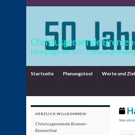
Christusgemeinde Bremen
Hompage der EFG Christusgemeind
Startseite
Planungstool
Werte und Zie
Ha
HERZLICH WILLKOMMEN!
Von
admi
Christusgemeinde Bremen-
Blumenthal
Hauskre