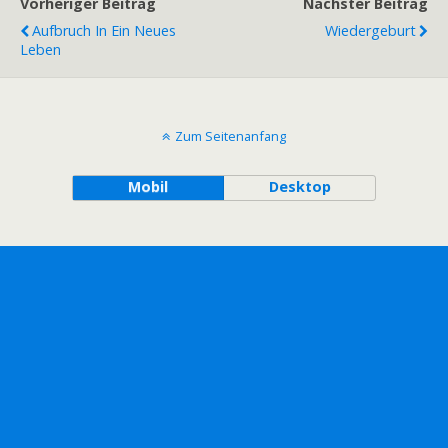
Vorheriger Beitrag
Nächster Beitrag
Aufbruch In Ein Neues
Wiedergeburt
Leben
Zum Seitenanfang
Mobil
Desktop