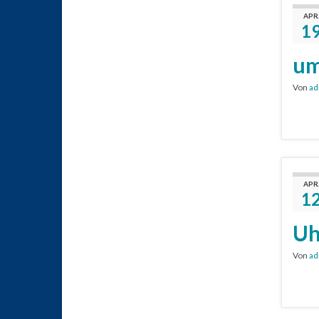
APR
1
um
Von
ad
APR
1
Uh
Von
ad