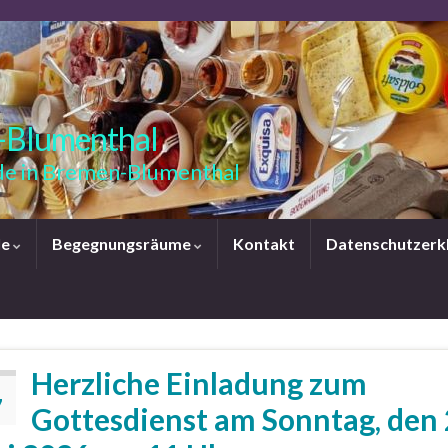
-Blumenthal
e in Bremen-Blumenthal
le
Begegnungsräume
Kontakt
Datenschutzerk
Herzliche Einladung zum
7
Gottesdienst am Sonntag, den 