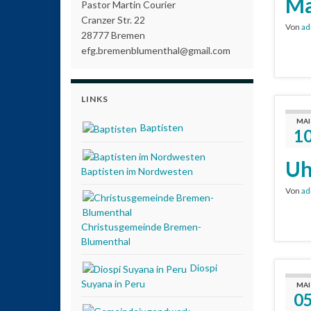
Ma
Pastor Martin Courier
Cranzer Str. 22
Von
ad
28777 Bremen
efg.bremenblumenthal@gmail.com
LINKS
MAI
Baptisten
1
Uh
Baptisten im Nordwesten
Von
ad
Christusgemeinde Bremen-
Blumenthal
Diospi
Suyana in Peru
MAI
0