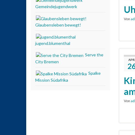
Gemeindejugendwerk
Uh
Von
ad
Glaubensleben bewegt!
jugend.blumenthal
Serve the
APR
City Bremen
2
Spalke
Ki
Mission Südafrika
am
Von
ad