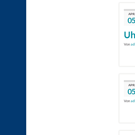
APR
0
Uh
Von
ad
APR
0
Von
ad