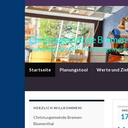
Christusgemeinde Bremen
Hompage der EFG Christusgemeind
Startseite
Planungstool
Werte und Zie
HERZLICH WILLKOMMEN!
MAI
1
Christusgemeinde Bremen-
Blumenthal