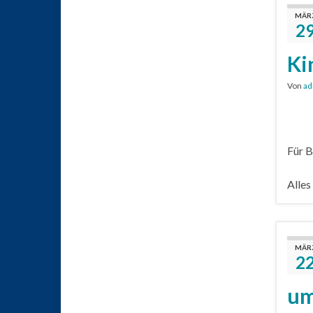
MÄR
2
Ki
Von
ad
Für B
Alles
MÄR
2
um