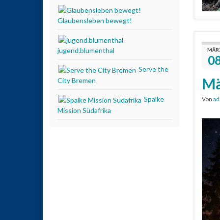
Glaubensleben bewegt!
jugend.blumenthal
MÄR
0
Serve the
Mä
City Bremen
Spalke
Von
ad
Mission Südafrika