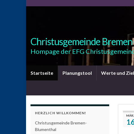
Christusgemeinde Bremen
Hompage der EFG Christusgemeind
Startseite
Planungstool
Werte und Zie
HERZLICH WILLKOMMEN!
MÄR
1
Christusgemeinde Bremen-
Blumenthal