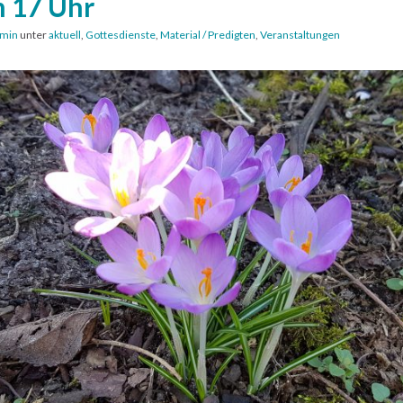
 17 Uhr
min
unter
aktuell
,
Gottesdienste
,
Material / Predigten
,
Veranstaltungen