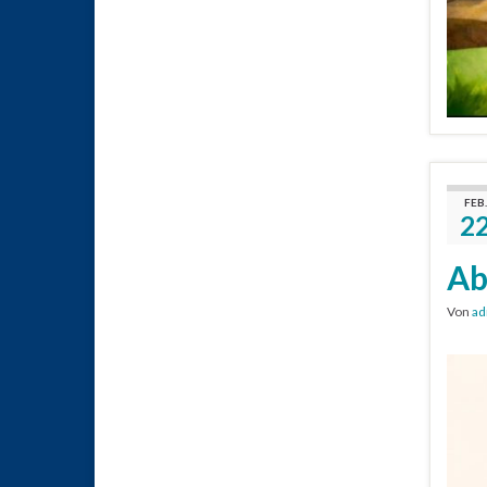
FEB.
2
Ab
Von
ad