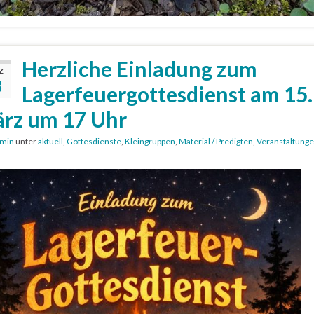
Herzliche Einladung zum
Z
8
Lagerfeuergottesdienst am 15.
rz um 17 Uhr
min
unter
aktuell
,
Gottesdienste
,
Kleingruppen
,
Material / Predigten
,
Veranstaltung