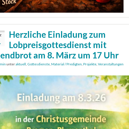
Herzliche Einladung zum
Z
1
Lobpreisgottesdienst mit
endbrot am 8. März um 17 Uhr
min
unter
aktuell
,
Gottesdienste
,
Material / Predigten
,
Projekte
,
Veranstaltungen