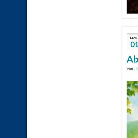
MÄR
0
Ab
Von
ad