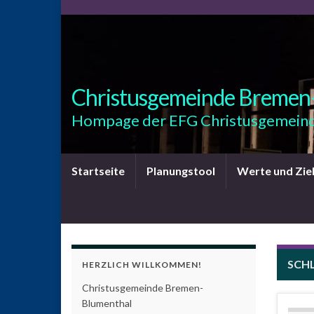
Christusgemeinde Bremen
Hompage der EFG Christusgemeind
Startseite
Planungstool
Werte und Zie
SCH
HERZLICH WILLKOMMEN!
Christusgemeinde Bremen-
Blumenthal