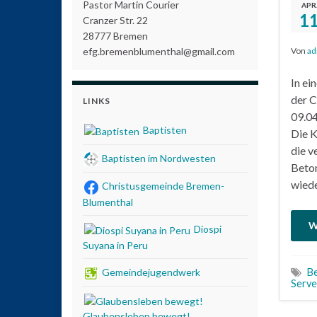
Pastor Martin Courier
APR
1
Cranzer Str. 22
28777 Bremen
efg.bremenblumenthal@gmail.com
Von
ad
In ei
der C
LINKS
09.04
Baptisten
Die K
die v
Baptisten im Nordwesten
Beton
wied
Christusgemeinde Bremen-
Blumenthal
W
Diospi
Suyana in Peru
Gemeindejugendwerk
Be
Serve
Glaubensleben bewegt!