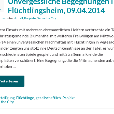
Unvergessliche Begegnungen 
.
1
Flüchtlingsheim, 09.04.2014
min
unter
aktuell
,
Projekte
,
Serve the City
nem Einsatz mit mehreren ehrenamtlichen Helfern verbrachte ein 
hristusgemeinde Blumenthal mit weiteren Freiwilligen am Mittwo
.14 einen unvergesslichen Nachmittag mit Flüchtlingen in Vegesac
inder zeigten uns stolz ihre Deutschkenntnisse an der Tafel, es wu
erschiedensten Spiele gespielt und mit Straßenmalkreide die
platten verschönert. Eine Begegnung, die die Mitmachenden unb
erholen …
eiterlesen
teiligung
,
Flüchtlinge
,
gesellschaftlich
,
Projekt
,
 the City